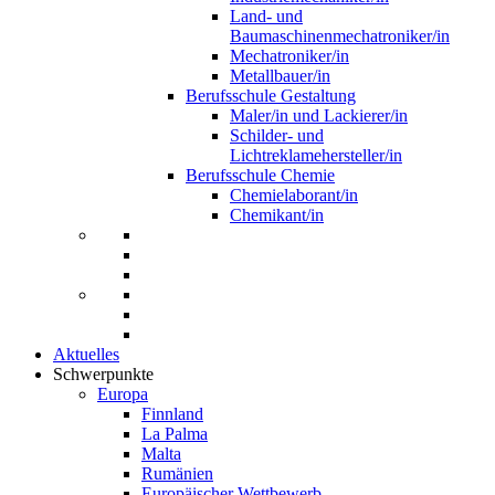
Land- und
Baumaschinenmechatroniker/in
Mechatroniker/in
Metallbauer/in
Berufsschule Gestaltung
Maler/in und Lackierer/in
Schilder- und
Lichtreklamehersteller/in
Berufsschule Chemie
Chemielaborant/in
Chemikant/in
Aktuelles
Schwerpunkte
Europa
Finnland
La Palma
Malta
Rumänien
Europäischer Wettbewerb