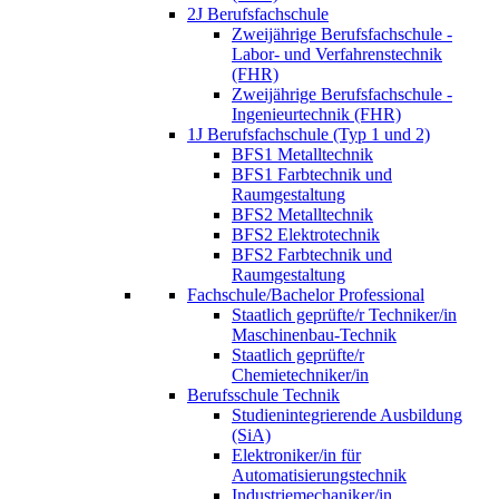
2J Berufsfachschule
Zweijährige Berufsfachschule -
Labor- und Verfahrenstechnik
(FHR)
Zweijährige Berufsfachschule -
Ingenieurtechnik (FHR)
1J Berufsfachschule (Typ 1 und 2)
BFS1 Metalltechnik
BFS1 Farbtechnik und
Raumgestaltung
BFS2 Metalltechnik
BFS2 Elektrotechnik
BFS2 Farbtechnik und
Raumgestaltung
Fachschule/Bachelor Professional
Staatlich geprüfte/r Techniker/in
Maschinenbau-Technik
Staatlich geprüfte/r
Chemietechniker/in
Berufsschule Technik
Studienintegrierende Ausbildung
(SiA)
Elektroniker/in für
Automatisierungstechnik
Industriemechaniker/in