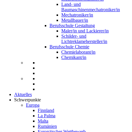
Land- und
Baumaschinenmechatroniker/in
Mechatroniker/in
Metallbauer/in
Berufsschule Gestaltung
Maler/in und Lackierer/in
Schilder- und
Lichtreklamehersteller/in
Berufsschule Chemie
Chemielaborant/in
Chemikant/in
Aktuelles
Schwerpunkte
Europa
Finnland
La Palma
Malta
Rumänien
Europäischer Wettbewerb