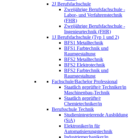
2J Berufsfachschule
Zweijährige Berufsfachschule -
Labor- und Verfahrenstechnik
(FHR)
Zweijährige Berufsfachschule -
Ingenieurtechnik (FHR)
1J Berufsfachschule (Typ 1 und 2)
BFS1 Metalltechnik
BFS1 Farbtechnik und
Raumgestaltung
BFS2 Metalltechnik
BFS2 Elektrotechnik
BFS2 Farbtechnik und
Raumgestaltung
Fachschule/Bachelor Professional
Staatlich geprüfte/r Techniker/in
Maschinenbau-Technik
Staatlich geprüfte/r
Chemietechniker/in
Berufsschule Technik
Studienintegrierende Ausbildung
(SiA)
Elektroniker/in für
Automatisierungstechnik
Industriemechaniker/in