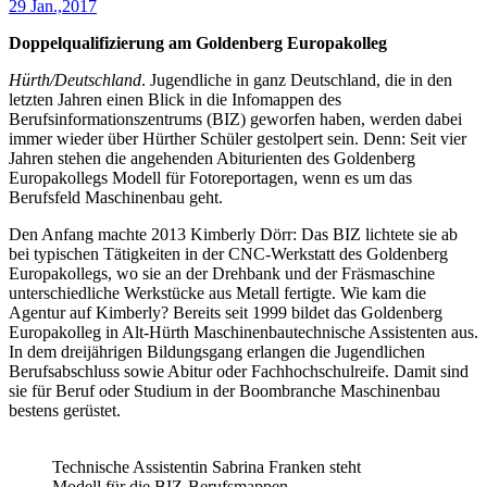
29 Jan.,2017
Doppelqualifizierung am Goldenberg Europakolleg
Hürth/Deutschland
. Jugendliche in ganz Deutschland, die in den
letzten Jahren einen Blick in die Infomappen des
Berufsinformationszentrums (BIZ) geworfen haben, werden dabei
immer wieder über Hürther Schüler gestolpert sein. Denn: Seit vier
Jahren stehen die angehenden Abiturienten des Goldenberg
Europakollegs Modell für Fotoreportagen, wenn es um das
Berufsfeld Maschinenbau geht.
Den Anfang machte 2013 Kimberly Dörr: Das BIZ lichtete sie ab
bei typischen Tätigkeiten in der CNC-Werkstatt des Goldenberg
Europakollegs, wo sie an der Drehbank und der Fräsmaschine
unterschiedliche Werkstücke aus Metall fertigte. Wie kam die
Agentur auf Kimberly? Bereits seit 1999 bildet das Goldenberg
Europakolleg in Alt-Hürth Maschinenbautechnische Assistenten aus.
In dem dreijährigen Bildungsgang erlangen die Jugendlichen
Berufsabschluss sowie Abitur oder Fachhochschulreife. Damit sind
sie für Beruf oder Studium in der Boombranche Maschinenbau
bestens gerüstet.
Technische Assistentin Sabrina Franken steht
Modell für die BIZ-Berufsmappen