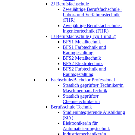
2J Berufsfachschule
Zweijährige Berufsfachschule -
Labor- und Verfahrenstechnik
(FHR)
Zweijährige Berufsfachschule -
Ingenieurtechnik (FHR)
1J Berufsfachschule (Typ 1 und 2)
BFS1 Metalltechnik
BFS1 Farbtechnik und
Raumgestaltung
BFS2 Metalltechnik
BFS2 Elektrotechnik
BFS2 Farbtechnik und
Raumgestaltung
Fachschule/Bachelor Professional
Staatlich geprüfte/r Techniker/in
Maschinenbau-Technik
Staatlich geprüfte/r
Chemietechniker/in
Berufsschule Technik
Studienintegrierende Ausbildung
(SiA)
Elektroniker/in für
Automatisierungstechnik
Industriemechaniker/in