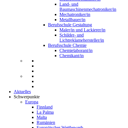
Land- und
Baumaschinenmechatroniker/in
Mechatroniker/in
Metallbauer/in
Berufsschule Gestaltung
Maler/in und Lackierer/in
Schilder- und
Lichtreklamehersteller/in
Berufsschule Chemie
Chemielaborant/in
Chemikant/in
Aktuelles
Schwerpunkte
Europa
Finnland
La Palma
Malta
Rumänien
Europäischer Wettbewerb