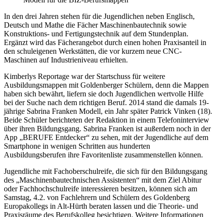
In den drei Jahren stehen für die Jugendlichen neben Englisch,
Deutsch und Mathe die Fächer Maschinenbautechnik sowie
Konstruktions- und Fertigungstechnik auf dem Stundenplan.
Ergänzt wird das Fächerangebot durch einen hohen Praxisanteil in
den schuleigenen Werkstätten, die vor kurzem neue CNC-
Maschinen auf Industrieniveau erhielten.
Kimberlys Reportage war der Startschuss für weitere
Ausbildungsmappen mit Goldenberger Schülern, denn die Mappen
haben sich bewährt, liefern sie doch Jugendlichen wertvolle Hilfe
bei der Suche nach dem richtigen Beruf. 2014 stand die damals 19-
jährige Sabrina Franken Modell, ein Jahr später Patrick Vinken (18).
Beide Schüler berichteten der Redaktion in einem Telefoninterview
über ihren Bildungsgang. Sabrina Franken ist außerdem noch in der
App „BERUFE Entdecker“ zu sehen, mit der Jugendliche auf dem
Smartphone in wenigen Schritten aus hunderten
Ausbildungsberufen ihre Favoritenliste zusammenstellen können.
Jugendliche mit Fachoberschulreife, die sich für den Bildungsgang
des „Maschinenbautechnischen Assistenten“ mit dem Ziel Abitur
oder Fachhochschulreife interessieren besitzen, können sich am
Samstag, 4.2. von Fachlehrern und Schülern des Goldenberg
Europakollegs in Alt-Hürth beraten lassen und die Theorie- und
Praxisräume des Berufskolleg besichtigen. Weitere Informationen