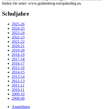
finden Sie unter: www.goldenberg-europakolleg.eu.
Schuljahre
2025-26
2024-25
2023-24
2022-23
2021-22
2020-21
2019-20
2018-19
2017-18
2016-17
2015-16
2014-15
2013-14
2012-13
2011-12
2010-11
2009-10
2008-09
Anmeldung