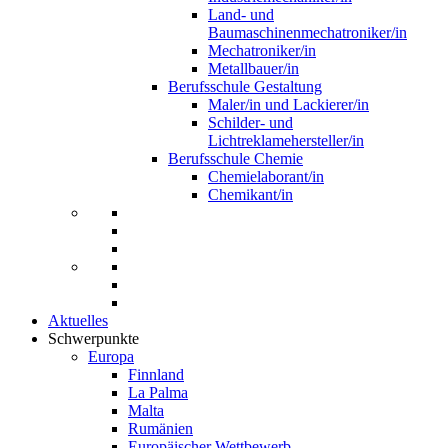
Land- und
Baumaschinenmechatroniker/in
Mechatroniker/in
Metallbauer/in
Berufsschule Gestaltung
Maler/in und Lackierer/in
Schilder- und
Lichtreklamehersteller/in
Berufsschule Chemie
Chemielaborant/in
Chemikant/in
Aktuelles
Schwerpunkte
Europa
Finnland
La Palma
Malta
Rumänien
Europäischer Wettbewerb