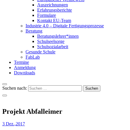
Auszeichnungen
Erfahrungsberichte
Formulare
Kontakt EU-Team
Industrie 4.0 – Digitale Fertigungsprozesse
Beratung
Beratungslehrer*innen
Schulseelsorge
Schulsozialarbeit
Gesunde Schule
FabLab
Termine
Anmeldung
Downloads
Suchen nach:
Projekt Abfalleimer
3 Dez.,2017