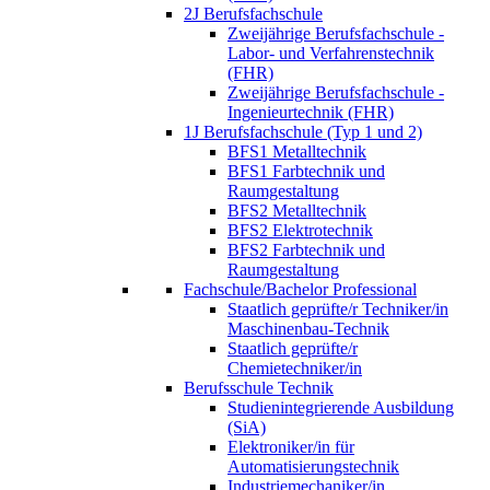
2J Berufsfachschule
Zweijährige Berufsfachschule -
Labor- und Verfahrenstechnik
(FHR)
Zweijährige Berufsfachschule -
Ingenieurtechnik (FHR)
1J Berufsfachschule (Typ 1 und 2)
BFS1 Metalltechnik
BFS1 Farbtechnik und
Raumgestaltung
BFS2 Metalltechnik
BFS2 Elektrotechnik
BFS2 Farbtechnik und
Raumgestaltung
Fachschule/Bachelor Professional
Staatlich geprüfte/r Techniker/in
Maschinenbau-Technik
Staatlich geprüfte/r
Chemietechniker/in
Berufsschule Technik
Studienintegrierende Ausbildung
(SiA)
Elektroniker/in für
Automatisierungstechnik
Industriemechaniker/in