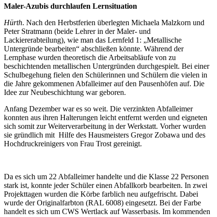
Maler-Azubis durchlaufen Lernsituation
Hürth
. Nach den Herbstferien überlegten Michaela Malzkorn und
Peter Stratmann (beide Lehrer in der Maler- und
Lackiererabteilung), wie man das Lernfeld 1: „Metallische
Untergründe bearbeiten“ abschließen könnte. Während der
Lernphase wurden theoretisch die Arbeitsabläufe von zu
beschichtenden metallischen Untergründen durchgespielt. Bei einer
Schulbegehung fielen den Schülerinnen und Schülern die vielen in
die Jahre gekommenen Abfalleimer auf den Pausenhöfen auf. Die
Idee zur Neubeschichtung war geboren.
Anfang Dezember war es so weit. Die verzinkten Abfalleimer
konnten aus ihren Halterungen leicht entfernt werden und eigneten
sich somit zur Weiterverarbeitung in der Werkstatt. Vorher wurden
sie gründlich mit Hilfe des Hausmeisters Gregor Zobawa und des
Hochdruckreinigers von Frau Trost gereinigt.
Da es sich um 22 Abfalleimer handelte und die Klasse 22 Personen
stark ist, konnte jeder Schüler einen Abfallkorb bearbeiten. In zwei
Projekttagen wurden die Körbe farblich neu aufgefrischt. Dabei
wurde der Originalfarbton (RAL 6008) eingesetzt. Bei der Farbe
handelt es sich um CWS Wertlack auf Wasserbasis. Im kommenden