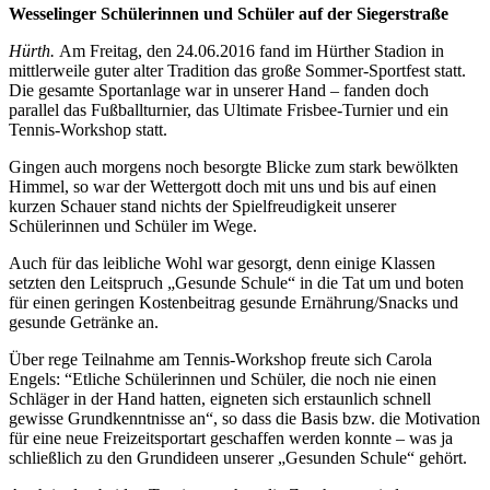
Wesselinger Schülerinnen und Schüler auf der Siegerstraße
Hürth.
Am Freitag, den 24.06.2016 fand im Hürther Stadion in
mittlerweile guter alter Tradition das große Sommer-Sportfest statt.
Die gesamte Sportanlage war in unserer Hand – fanden doch
parallel das Fußballturnier, das Ultimate Frisbee-Turnier und ein
Tennis-Workshop statt.
Gingen auch morgens noch besorgte Blicke zum stark bewölkten
Himmel, so war der Wettergott doch mit uns und bis auf einen
kurzen Schauer stand nichts der Spielfreudigkeit unserer
Schülerinnen und Schüler im Wege.
Auch für das leibliche Wohl war gesorgt, denn einige Klassen
setzten den Leitspruch „Gesunde Schule“ in die Tat um und boten
für einen geringen Kostenbeitrag gesunde Ernährung/Snacks und
gesunde Getränke an.
Über rege Teilnahme am Tennis-Workshop freute sich Carola
Engels: “Etliche Schülerinnen und Schüler, die noch nie einen
Schläger in der Hand hatten, eigneten sich erstaunlich schnell
gewisse Grundkenntnisse an“, so dass die Basis bzw. die Motivation
für eine neue Freizeitsportart geschaffen werden konnte – was ja
schließlich zu den Grundideen unserer „Gesunden Schule“ gehört.