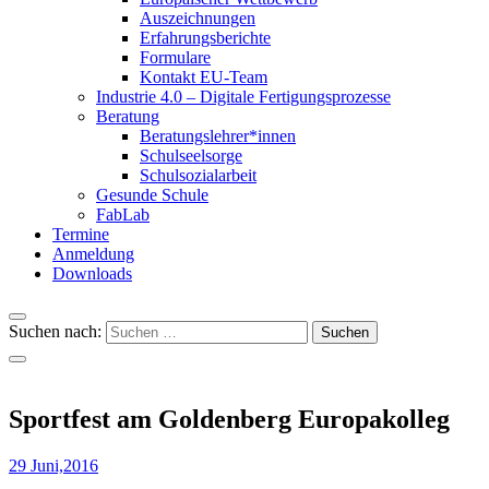
Auszeichnungen
Erfahrungsberichte
Formulare
Kontakt EU-Team
Industrie 4.0 – Digitale Fertigungsprozesse
Beratung
Beratungslehrer*innen
Schulseelsorge
Schulsozialarbeit
Gesunde Schule
FabLab
Termine
Anmeldung
Downloads
Suchen nach:
Sportfest am Goldenberg Europakolleg
29 Juni,2016