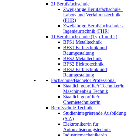
2J Berufsfachschule
Zweijährige Berufsfachschule -
Labor- und Verfahrenstechnik
(FHR)
Zweijährige Berufsfachschule -
Ingenieurtechnik (FHR)
1J Berufsfachschule (Typ 1 und 2)
BFS1 Metalltechnik
BFS1 Farbtechnik und
Raumgestaltung
BFS2 Metalltechnik
BFS2 Elektrotechnik
BFS2 Farbtechnik und
Raumgestaltung
Fachschule/Bachelor Professional
Staatlich geprüfte/r Techniker/in
Maschinenbau-Technik
Staatlich geprüfte/r
Chemietechniker/in
Berufsschule Technik
Studienintegrierende Ausbildung
(SiA)
Elektroniker/in für
Automatisierungstechnik
Industriemechaniker/in