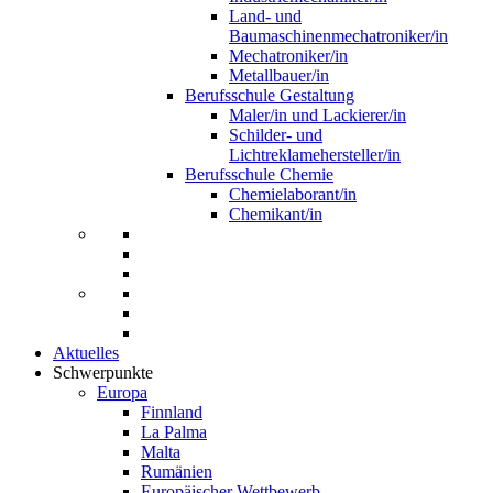
Land- und
Baumaschinenmechatroniker/in
Mechatroniker/in
Metallbauer/in
Berufsschule Gestaltung
Maler/in und Lackierer/in
Schilder- und
Lichtreklamehersteller/in
Berufsschule Chemie
Chemielaborant/in
Chemikant/in
Aktuelles
Schwerpunkte
Europa
Finnland
La Palma
Malta
Rumänien
Europäischer Wettbewerb