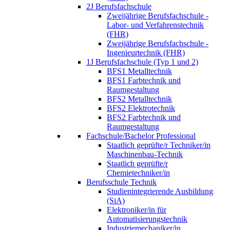
2J Berufsfachschule
Zweijährige Berufsfachschule -
Labor- und Verfahrenstechnik
(FHR)
Zweijährige Berufsfachschule -
Ingenieurtechnik (FHR)
1J Berufsfachschule (Typ 1 und 2)
BFS1 Metalltechnik
BFS1 Farbtechnik und
Raumgestaltung
BFS2 Metalltechnik
BFS2 Elektrotechnik
BFS2 Farbtechnik und
Raumgestaltung
Fachschule/Bachelor Professional
Staatlich geprüfte/r Techniker/in
Maschinenbau-Technik
Staatlich geprüfte/r
Chemietechniker/in
Berufsschule Technik
Studienintegrierende Ausbildung
(SiA)
Elektroniker/in für
Automatisierungstechnik
Industriemechaniker/in