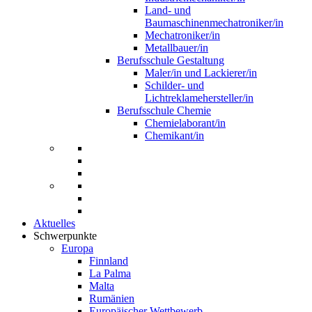
Land- und
Baumaschinenmechatroniker/in
Mechatroniker/in
Metallbauer/in
Berufsschule Gestaltung
Maler/in und Lackierer/in
Schilder- und
Lichtreklamehersteller/in
Berufsschule Chemie
Chemielaborant/in
Chemikant/in
Aktuelles
Schwerpunkte
Europa
Finnland
La Palma
Malta
Rumänien
Europäischer Wettbewerb