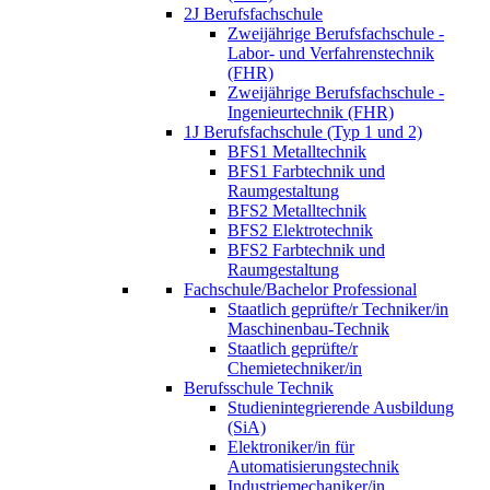
2J Berufsfachschule
Zweijährige Berufsfachschule -
Labor- und Verfahrenstechnik
(FHR)
Zweijährige Berufsfachschule -
Ingenieurtechnik (FHR)
1J Berufsfachschule (Typ 1 und 2)
BFS1 Metalltechnik
BFS1 Farbtechnik und
Raumgestaltung
BFS2 Metalltechnik
BFS2 Elektrotechnik
BFS2 Farbtechnik und
Raumgestaltung
Fachschule/Bachelor Professional
Staatlich geprüfte/r Techniker/in
Maschinenbau-Technik
Staatlich geprüfte/r
Chemietechniker/in
Berufsschule Technik
Studienintegrierende Ausbildung
(SiA)
Elektroniker/in für
Automatisierungstechnik
Industriemechaniker/in