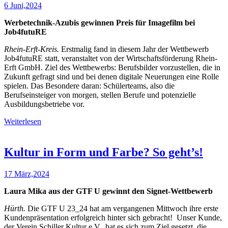
6 Juni,2024
Werbetechnik-Azubis gewinnen Preis für Imagefilm bei
Job4futuRE
Rhein-Erft-Kreis.
Erstmalig fand in diesem Jahr der Wettbewerb
Job4futuRE statt, veranstaltet von der Wirtschaftsförderung Rhein-
Erft GmbH. Ziel des Wettbewerbs: Berufsbilder vorzustellen, die in
Zukunft gefragt sind und bei denen digitale Neuerungen eine Rolle
spielen. Das Besondere daran: Schülerteams, also die
Berufseinsteiger von morgen, stellen Berufe und potenzielle
Ausbildungsbetriebe vor.
Weiterlesen
Kultur in Form und Farbe? So geht’s!
17 März,2024
Laura Mika aus der GTF U gewinnt den Signet-Wettbewerb
Hürth.
Die GTF U 23_24 hat am vergangenen Mittwoch ihre erste
Kundenpräsentation erfolgreich hinter sich gebracht! Unser Kunde,
der Verein Schiller Kultur e.V., hat es sich zum Ziel gesetzt, die