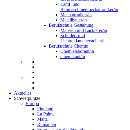
Land- und
Baumaschinenmechatroniker/in
Mechatroniker/in
Metallbauer/in
Berufsschule Gestaltung
Maler/in und Lackierer/in
Schilder- und
Lichtreklamehersteller/in
Berufsschule Chemie
Chemielaborant/in
Chemikant/in
Aktuelles
Schwerpunkte
Europa
Finnland
La Palma
Malta
Rumänien
Europäischer Wettbewerb