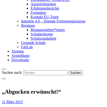
Auszeichnungen
Erfahrungsberichte
Formulare
Kontakt EU-Team
Industrie 4.0 – Digitale Fertigungsprozesse
Beratung
Beratungslehrer*innen
Schulseelsorge
Schulsozialarbeit
Gesunde Schule
FabLab
Termine
Anmeldung
Downloads
Suchen nach:
„Abgucken erwünscht!“
11 März,2015