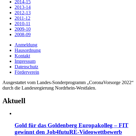
2014-15
2013-14
2012-13
2011-12
2010-11
2009-10
2008-09
Anmeldung
Hausordnung
Kontakt
Impressum
Datenschutz
Förderverein
Ausgestattet vom Landes-Sonderprogramm „CoronaVorsorge 2022“
durch die Landesregierung Nordrhein-Westfalen.
Aktuell
Gold für das Goldenberg Europakolleg – FIT
gewinnt den Job4futuRE-Videowettbewerb