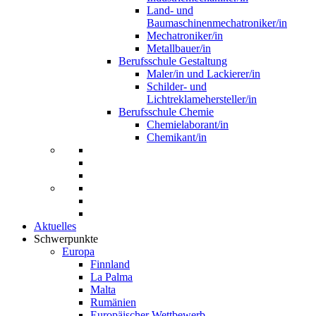
Land- und
Baumaschinenmechatroniker/in
Mechatroniker/in
Metallbauer/in
Berufsschule Gestaltung
Maler/in und Lackierer/in
Schilder- und
Lichtreklamehersteller/in
Berufsschule Chemie
Chemielaborant/in
Chemikant/in
Aktuelles
Schwerpunkte
Europa
Finnland
La Palma
Malta
Rumänien
Europäischer Wettbewerb