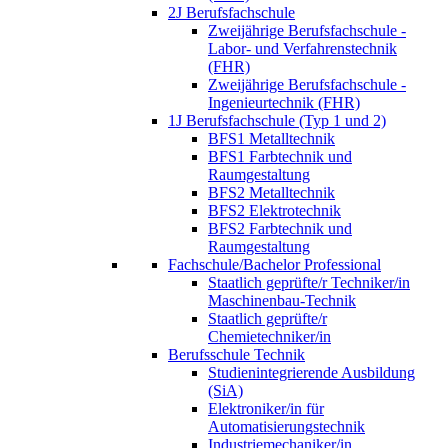
2J Berufsfachschule
Zweijährige Berufsfachschule -
Labor- und Verfahrenstechnik
(FHR)
Zweijährige Berufsfachschule -
Ingenieurtechnik (FHR)
1J Berufsfachschule (Typ 1 und 2)
BFS1 Metalltechnik
BFS1 Farbtechnik und
Raumgestaltung
BFS2 Metalltechnik
BFS2 Elektrotechnik
BFS2 Farbtechnik und
Raumgestaltung
Fachschule/Bachelor Professional
Staatlich geprüfte/r Techniker/in
Maschinenbau-Technik
Staatlich geprüfte/r
Chemietechniker/in
Berufsschule Technik
Studienintegrierende Ausbildung
(SiA)
Elektroniker/in für
Automatisierungstechnik
Industriemechaniker/in