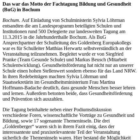
Das war das Motto der Fachtagung Bildung und Gesundheit
(BuG) in Bochum
Bochum.
Auf Einladung von Schulministerin Sylvia Löhrman
entsandten die am Landesprogramm beteiligten Schulen und
Institutionen rund 500 Delegierte zur landesweiten Tagung am
11.3.2015 in die Jahrhunderthalle Bochum. Als BuG
Ansprechpartner der Schulleitung des Goldenberg Europakollegs
war es für Schulleiter Matthias Herwartz selbstverständlich an der
Veranstaltung teilzunehmen. Begleitet wurde er von Siegfried
Pranke (Team Gesunde Schule) und Markus Beusch (Mitarbeit
Schulentwicklung). Gesundheitsförderung hat nicht nur an unserer
Schule einen hohen Stellenwert sondern ebenso für das Land NRW.
In ihren Redebeiträgen machten Sylvia Löhrman und
Staatssekretärin im Gesundheitsministerium Frau Martina
Hoffmann-Badache deutlich, dass gesunde Menschen besser lehren
und lernen. Außerdem betonten beide, dass Gesundheitsförderung
und Prävention sich auszahlen.
Die Tagung beinhaltete neben einer Podiumsdiskussion
verschiedene Foren, wissenschaftliche Vorträge zu Gesundheit und
Bildung, sowie 17 sogenannte Themeninseln. Die drei
„Goldenberger“ waren sich in ihrem Fazit einig, dass der
interessanteste und praxisrelevanteste Teil der Veranstaltung
sicherlich die Themeninseln waren. Hier bestand die Möglichkeit