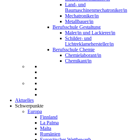
Land- und
Baumaschinenmechatroniker/in
Mechatroniker/in
Metallbauer/in
Berufsschule Gestaltung
Maler/in und Lackierer/in
Schilder- und
Lichtreklamehersteller/in
Berufsschule Chemie
Chemielaborant/in
Chemikant/in
Aktuelles
Schwerpunkte
Europa
Finnland
La Palma
Malta
Rumänien
Europäischer Wettbewerb