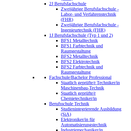
2J Berufsfachschule
Zweijährige Berufsfachschule -
Labor- und Verfahrenstechnik
(FHR)
Zweijährige Berufsfachschule -
Ingenieurtechnik (FHR)
1J Berufsfachschule (Typ 1 und 2)
BFS1 Metalltechnik
BFS1 Farbtechnik und
Raumgestaltung
BFS2 Metalltechnik
BFS2 Elektrotechnik
BFS2 Farbtechnik und
Raumgestaltung
Fachschule/Bachelor Professional
Staatlich geprüfte/r Techniker/in
Maschinenbau-Technik
Staatlich geprüfte/r
Chemietechniker/in
Berufsschule Technik
Studienintegrierende Ausbildung
(SiA)
Elektroniker/in für
Automatisierungstechnik
Industriemechaniker/in