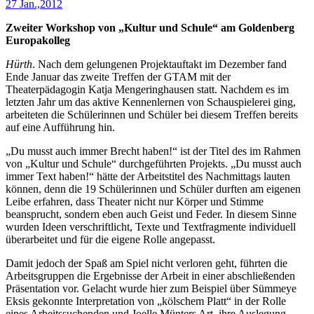
27 Jan.,2012
Zweiter Workshop von „Kultur und Schule“ am Goldenberg
Europakolleg
Hürth
. Nach dem gelungenen Projektauftakt im Dezember fand
Ende Januar das zweite Treffen der GTAM mit der
Theaterpädagogin Katja Mengeringhausen statt. Nachdem es im
letzten Jahr um das aktive Kennenlernen von Schauspielerei ging,
arbeiteten die Schülerinnen und Schüler bei diesem Treffen bereits
auf eine Aufführung hin.
„Du musst auch immer Brecht haben!“ ist der Titel des im Rahmen
von „Kultur und Schule“ durchgeführten Projekts. „Du musst auch
immer Text haben!“ hätte der Arbeitstitel des Nachmittags lauten
können, denn die 19 Schülerinnen und Schüler durften am eigenen
Leibe erfahren, dass Theater nicht nur Körper und Stimme
beansprucht, sondern eben auch Geist und Feder. In diesem Sinne
wurden Ideen verschriftlicht, Texte und Textfragmente individuell
überarbeitet und für die eigene Rolle angepasst.
Damit jedoch der Spaß am Spiel nicht verloren geht, führten die
Arbeitsgruppen die Ergebnisse der Arbeit in einer abschließenden
Präsentation vor. Gelacht wurde hier zum Beispiel über Sümmeye
Eksis gekonnte Interpretation von „kölschem Platt“ in der Rolle
eines Arbeitssuchenden und Joelle Münters Art, ihre Auslegung