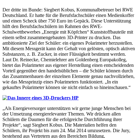
Der dritte im Bunde: Siegbert Kobus, Kommunalbetreuer bei RWE
Deutschland. Er hatte für die Berufsfachschüler einen Medienkoffer
und einen Scheck über 750 Euro im Gepäck. Diese Unterstützung
hilft den Berufsfachschülern im Rahmen des RWE-
Schulwettbewerbes „Energie mit Köpfchen“ Kunststoffbauteile mit
einem selbst zusammengebauten 3D-Printer zu drucken. Das
ambitionierte Ziel der Schüler: ein eigenes Polarimeter herzustellen.
Mit diesem Messgerät kann der Gehalt von gelösten, optisch aktiven
Substanzen, z. B. Zucker, in einer Flüssigkeit bestimmt werden.
Laut Dr. Reinecke, Chemielehrer am Goldenberg Europakolleg,
bietet das Polarimeter aus eigener Herstellung einen entscheidenden
Vorteil gegenüber den handelsüblichen – die Schüler können durch
das Zusammenbauen der einzelnen Elemente genau nachvollziehen,
wie das Messprinzip eines Polarimeters funktioniert. „In ein
gekauftes Polarimeter können sie nicht einfach so hineinschauen.“
„Als Energieversorger unterstützen wir gerne junge Menschen bei
der Umsetzung energierelevanter Themen. Wir drücken allen
Schülern die Daumen für die erfolgreiche Durchführung ihrer
Projekte“, sagt Siegbert Kobus. Die Materialien helfen den
Schülern, ihr Projekt bis zum 24. Mai 2014 umzusetzen. Die Jury,
bestehend aus Vertretern aus den Bereichen Bildung,