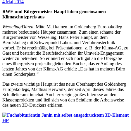
4 Mai,2014
RWE und Bürgermeister Haupt loben gemeinsamen
Klimaschutzpreis aus
Wesseling/Düren.
Mitte Mai kamen im Goldenberg Europakolleg
mehrere bedeutende Häupter zusammen. Zum einen schaute der
Bürgermeister von Wesseling, Hans-Peter Haupt, an dem
Berufskolleg mit Schwerpunkt Labor- und Verfahrenstechnik
vorbei. Er ist regelmäßig bei Präsentationen, z. B. der Klima-AG, zu
Gast und bestärkt die Berufsfachschüler, ihr Umwelt-Engagement
weiter zu betreiben. So erinnert er sich noch gut an die Übergabe
eines übergroßen projektbegleitenden Buches, das er Anfang des
letzten Jahres von der Klima-AG erhielt: „Das hat in meinem Büro
einen Sonderplatz.“
Das zweite wichtige Haupt ist das neue Oberhaupt des Goldenberg
Europakollegs, Matthias Herwartz, der seit April dieses Jahres das
Schulleiteramt innehat. Auch er zeigte großes Interesse an den
Klassenprojekten und ließ sich von den Schülern die Arbeitsweise
des neuen 3D-Druckers erklären.