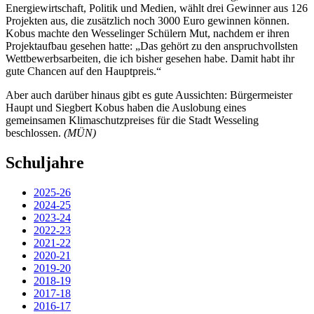
Energiewirtschaft, Politik und Medien, wählt drei Gewinner aus 126
Projekten aus, die zusätzlich noch 3000 Euro gewinnen können.
Kobus machte den Wesselinger Schülern Mut, nachdem er ihren
Projektaufbau gesehen hatte: „Das gehört zu den anspruchvollsten
Wettbewerbsarbeiten, die ich bisher gesehen habe. Damit habt ihr
gute Chancen auf den Hauptpreis.“
Aber auch darüber hinaus gibt es gute Aussichten: Bürgermeister
Haupt und Siegbert Kobus haben die Auslobung eines
gemeinsamen Klimaschutzpreises für die Stadt Wesseling
beschlossen.
(MÜN)
Schuljahre
2025-26
2024-25
2023-24
2022-23
2021-22
2020-21
2019-20
2018-19
2017-18
2016-17