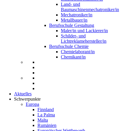
Land- und
Baumaschinenmechatroniker/in
Mechatroniker/in
Metallbauer/in
Berufsschule Gestaltung
Maler/in und Lackierer/in
Schilder- und
Lichtreklamehersteller/in
Berufsschule Chemie
Chemielaborant/in
Chemikant/in
Aktuelles
Schwerpunkte
Europa
Finnland
La Palma
Malta
Rumänien
Europäischer Wettbewerb