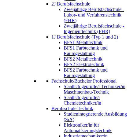
2J Berufsfachschule
Zweijährige Berufsfachschule -
Labor- und Verfahrenstechnik
(FHR)
Zweijährige Berufsfachschule -
Ingenieurtechnik (FHR)
1J Berufsfachschule (Typ 1 und 2)
BFS1 Metalltechnik
BFS1 Farbtechnik und
Raumgestaltung
BFS2 Metalltechnik
BFS2 Elektrotechnik
BFS2 Farbtechnik und
Raumgestaltung
Fachschule/Bachelor Professional
Staatlich geprüfte/r Techniker/in
Maschinenbau-Technik
Staatlich geprüfte/r
Chemietechniker/in
Berufsschule Technik
Studienintegrierende Ausbildung
(SiA)
Elektroniker/in für
Automatisierungstechnik
Industriemechaniker/in