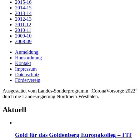
2015-16
2014-15
2013-14
2012-13
2011-12
2010-11
2009-10
2008-09
Anmeldung
Hausordnung
Kontakt
Impressum
Datenschutz
Förderverein
Ausgestattet vom Landes-Sonderprogramm „CoronaVorsorge 2022“
durch die Landesregierung Nordrhein-Westfalen.
Aktuell
Gold für das Goldenberg Europakolleg – FIT