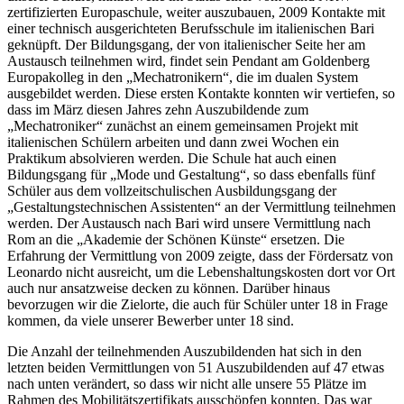
zertifizierten Europaschule, weiter auszubauen, 2009 Kontakte mit
einer technisch ausgerichteten Berufsschule im italienischen Bari
geknüpft. Der Bildungsgang, der von italienischer Seite her am
Austausch teilnehmen wird, findet sein Pendant am Goldenberg
Europakolleg in den „Mechatronikern“, die im dualen System
ausgebildet werden. Diese ersten Kontakte konnten wir vertiefen, so
dass im März diesen Jahres zehn Auszubildende zum
„Mechatroniker“ zunächst an einem gemeinsamen Projekt mit
italienischen Schülern arbeiten und dann zwei Wochen ein
Praktikum absolvieren werden. Die Schule hat auch einen
Bildungsgang für „Mode und Gestaltung“, so dass ebenfalls fünf
Schüler aus dem vollzeitschulischen Ausbildungsgang der
„Gestaltungstechnischen Assistenten“ an der Vermittlung teilnehmen
werden. Der Austausch nach Bari wird unsere Vermittlung nach
Rom an die „Akademie der Schönen Künste“ ersetzen. Die
Erfahrung der Vermittlung von 2009 zeigte, dass der Fördersatz von
Leonardo nicht ausreicht, um die Lebenshaltungskosten dort vor Ort
auch nur ansatzweise decken zu können. Darüber hinaus
bevorzugen wir die Zielorte, die auch für Schüler unter 18 in Frage
kommen, da viele unserer Bewerber unter 18 sind.
Die Anzahl der teilnehmenden Auszubildenden hat sich in den
letzten beiden Vermittlungen von 51 Auszubildenden auf 47 etwas
nach unten verändert, so dass wir nicht alle unsere 55 Plätze im
Rahmen des Mobilitätszertifikats ausschöpfen konnten. Das war