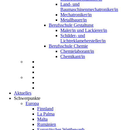
Land- und
Baumaschinenmechatroniker/in
Mechatroniker/in
Metallbauer/in
Berufsschule Gestaltung
Maler/in und Lackierer/in
Schilder- und
Lichtreklamehersteller/in
Berufsschule Chemie
Chemielaborant/in
Chemikant/in
Aktuelles
Schwerpunkte
Europa
Finnland
La Palma
Malta
Rumänien
Europäischer Wettbewerb