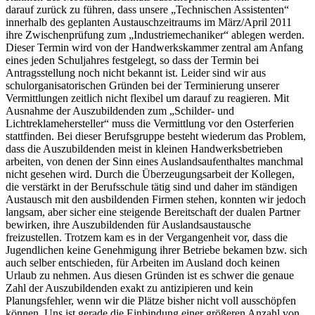
darauf zurück zu führen, dass unsere „Technischen Assistenten“
innerhalb des geplanten Austauschzeitraums im März/April 2011
ihre Zwischenprüfung zum „Industriemechaniker“ ablegen werden.
Dieser Termin wird von der Handwerkskammer zentral am Anfang
eines jeden Schuljahres festgelegt, so dass der Termin bei
Antragsstellung noch nicht bekannt ist. Leider sind wir aus
schulorganisatorischen Gründen bei der Terminierung unserer
Vermittlungen zeitlich nicht flexibel um darauf zu reagieren. Mit
Ausnahme der Auszubildenden zum „Schilder- und
Lichtreklamehersteller“ muss die Vermittlung vor den Osterferien
stattfinden. Bei dieser Berufsgruppe besteht wiederum das Problem,
dass die Auszubildenden meist in kleinen Handwerksbetrieben
arbeiten, von denen der Sinn eines Auslandsaufenthaltes manchmal
nicht gesehen wird. Durch die Überzeugungsarbeit der Kollegen,
die verstärkt in der Berufsschule tätig sind und daher im ständigen
Austausch mit den ausbildenden Firmen stehen, konnten wir jedoch
langsam, aber sicher eine steigende Bereitschaft der dualen Partner
bewirken, ihre Auszubildenden für Auslandsaustausche
freizustellen. Trotzem kam es in der Vergangenheit vor, dass die
Jugendlichen keine Genehmigung ihrer Betriebe bekamen bzw. sich
auch selber entschieden, für Arbeiten im Ausland doch keinen
Urlaub zu nehmen. Aus diesen Gründen ist es schwer die genaue
Zahl der Auszubildenden exakt zu antizipieren und kein
Planungsfehler, wenn wir die Plätze bisher nicht voll ausschöpfen
können. Uns ist gerade die Einbindung einer größeren Anzahl von