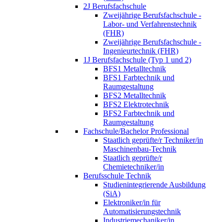
2J Berufsfachschule
Zweijährige Berufsfachschule -
Labor- und Verfahrenstechnik
(FHR)
Zweijährige Berufsfachschule -
Ingenieurtechnik (FHR)
1J Berufsfachschule (Typ 1 und 2)
BFS1 Metalltechnik
BFS1 Farbtechnik und
Raumgestaltung
BFS2 Metalltechnik
BFS2 Elektrotechnik
BFS2 Farbtechnik und
Raumgestaltung
Fachschule/Bachelor Professional
Staatlich geprüfte/r Techniker/in
Maschinenbau-Technik
Staatlich geprüfte/r
Chemietechniker/in
Berufsschule Technik
Studienintegrierende Ausbildung
(SiA)
Elektroniker/in für
Automatisierungstechnik
Industriemechaniker/in