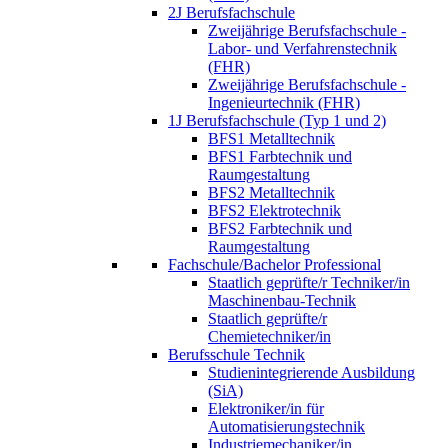
2J Berufsfachschule
Zweijährige Berufsfachschule -
Labor- und Verfahrenstechnik
(FHR)
Zweijährige Berufsfachschule -
Ingenieurtechnik (FHR)
1J Berufsfachschule (Typ 1 und 2)
BFS1 Metalltechnik
BFS1 Farbtechnik und
Raumgestaltung
BFS2 Metalltechnik
BFS2 Elektrotechnik
BFS2 Farbtechnik und
Raumgestaltung
Fachschule/Bachelor Professional
Staatlich geprüfte/r Techniker/in
Maschinenbau-Technik
Staatlich geprüfte/r
Chemietechniker/in
Berufsschule Technik
Studienintegrierende Ausbildung
(SiA)
Elektroniker/in für
Automatisierungstechnik
Industriemechaniker/in