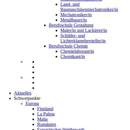
Land- und
Baumaschinenmechatroniker/in
Mechatroniker/in
Metallbauer/in
Berufsschule Gestaltung
Maler/in und Lackierer/in
Schilder- und
Lichtreklamehersteller/in
Berufsschule Chemie
Chemielaborant/in
Chemikant/in
Aktuelles
Schwerpunkte
Europa
Finnland
La Palma
Malta
Rumänien
Europäischer Wettbewerb