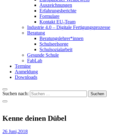
Auszeichnungen
Erfahrungsberichte
Formulare
Kontakt EU-Team
Industrie 4.0 – Digitale Fertigungsprozesse
Beratung
Beratungslehrer*innen
Schulseelsorge
Schulsozialarbeit
Gesunde Schule
FabLab
Termine
Anmeldung
Downloads
Suchen nach:
Kenne deinen Dübel
26 Juni,2018