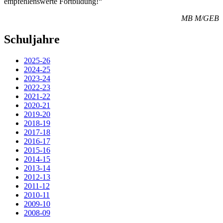
empfehlenswerte Fortbildung!“
MB M/GEB
Schuljahre
2025-26
2024-25
2023-24
2022-23
2021-22
2020-21
2019-20
2018-19
2017-18
2016-17
2015-16
2014-15
2013-14
2012-13
2011-12
2010-11
2009-10
2008-09