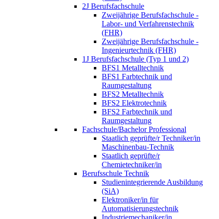
2J Berufsfachschule
Zweijährige Berufsfachschule -
Labor- und Verfahrenstechnik
(FHR)
Zweijährige Berufsfachschule -
Ingenieurtechnik (FHR)
1J Berufsfachschule (Typ 1 und 2)
BFS1 Metalltechnik
BFS1 Farbtechnik und
Raumgestaltung
BFS2 Metalltechnik
BFS2 Elektrotechnik
BFS2 Farbtechnik und
Raumgestaltung
Fachschule/Bachelor Professional
Staatlich geprüfte/r Techniker/in
Maschinenbau-Technik
Staatlich geprüfte/r
Chemietechniker/in
Berufsschule Technik
Studienintegrierende Ausbildung
(SiA)
Elektroniker/in für
Automatisierungstechnik
Industriemechaniker/in