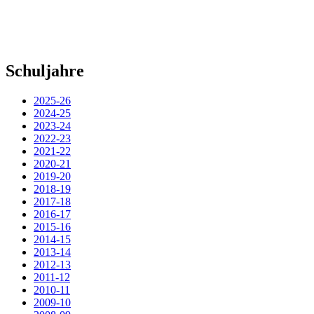
Schuljahre
2025-26
2024-25
2023-24
2022-23
2021-22
2020-21
2019-20
2018-19
2017-18
2016-17
2015-16
2014-15
2013-14
2012-13
2011-12
2010-11
2009-10