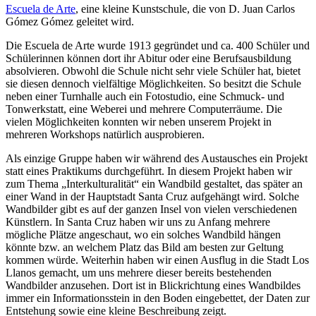
Escuela de Arte
, eine kleine Kunstschule, die von D. Juan Carlos
Gómez Gómez geleitet wird.
Die Escuela de Arte wurde 1913 gegründet und ca. 400 Schüler und
Schülerinnen können dort ihr Abitur oder eine Berufsausbildung
absolvieren. Obwohl die Schule nicht sehr viele Schüler hat, bietet
sie diesen dennoch vielfältige Möglichkeiten. So besitzt die Schule
neben einer Turnhalle auch ein Fotostudio, eine Schmuck- und
Tonwerkstatt, eine Weberei und mehrere Computerräume. Die
vielen Möglichkeiten konnten wir neben unserem Projekt in
mehreren Workshops natürlich ausprobieren.
Als einzige Gruppe haben wir während des Austausches ein Projekt
statt eines Praktikums durchgeführt. In diesem Projekt haben wir
zum Thema „Interkulturalität“ ein Wandbild gestaltet, das später an
einer Wand in der Hauptstadt Santa Cruz aufgehängt wird. Solche
Wandbilder gibt es auf der ganzen Insel von vielen verschiedenen
Künstlern. In Santa Cruz haben wir uns zu Anfang mehrere
mögliche Plätze angeschaut, wo ein solches Wandbild hängen
könnte bzw. an welchem Platz das Bild am besten zur Geltung
kommen würde. Weiterhin haben wir einen Ausflug in die Stadt Los
Llanos gemacht, um uns mehrere dieser bereits bestehenden
Wandbilder anzusehen. Dort ist in Blickrichtung eines Wandbildes
immer ein Informationsstein in den Boden eingebettet, der Daten zur
Entstehung sowie eine kleine Beschreibung zeigt.