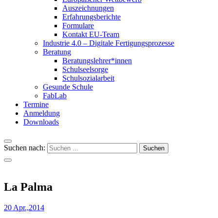
Auszeichnungen
Erfahrungsberichte
Formulare
Kontakt EU-Team
Industrie 4.0 – Digitale Fertigungsprozesse
Beratung
Beratungslehrer*innen
Schulseelsorge
Schulsozialarbeit
Gesunde Schule
FabLab
Termine
Anmeldung
Downloads
Suchen nach:
La Palma
20 Apr.,2014