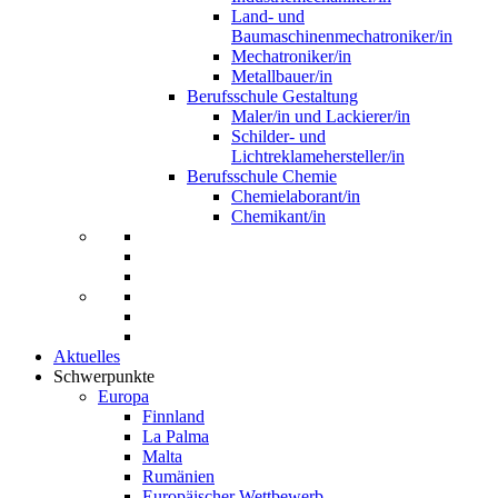
Land- und
Baumaschinenmechatroniker/in
Mechatroniker/in
Metallbauer/in
Berufsschule Gestaltung
Maler/in und Lackierer/in
Schilder- und
Lichtreklamehersteller/in
Berufsschule Chemie
Chemielaborant/in
Chemikant/in
Aktuelles
Schwerpunkte
Europa
Finnland
La Palma
Malta
Rumänien
Europäischer Wettbewerb