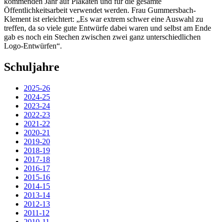
kommenden Jahr auf Plakaten und für die gesamte
Öffentlichkeitsarbeit verwendet werden. Frau Gummersbach-
Klement ist erleichtert: „Es war extrem schwer eine Auswahl zu
treffen, da so viele gute Entwürfe dabei waren und selbst am Ende
gab es noch ein Stechen zwischen zwei ganz unterschiedlichen
Logo-Entwürfen“.
Schuljahre
2025-26
2024-25
2023-24
2022-23
2021-22
2020-21
2019-20
2018-19
2017-18
2016-17
2015-16
2014-15
2013-14
2012-13
2011-12
2010-11