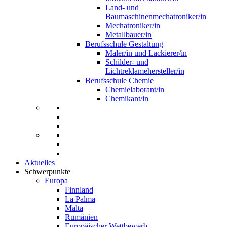
Land- und
Baumaschinenmechatroniker/in
Mechatroniker/in
Metallbauer/in
Berufsschule Gestaltung
Maler/in und Lackierer/in
Schilder- und
Lichtreklamehersteller/in
Berufsschule Chemie
Chemielaborant/in
Chemikant/in
Aktuelles
Schwerpunkte
Europa
Finnland
La Palma
Malta
Rumänien
Europäischer Wettbewerb