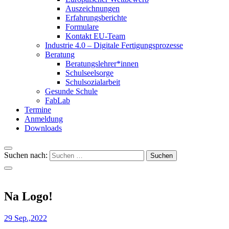
Auszeichnungen
Erfahrungsberichte
Formulare
Kontakt EU-Team
Industrie 4.0 – Digitale Fertigungsprozesse
Beratung
Beratungslehrer*innen
Schulseelsorge
Schulsozialarbeit
Gesunde Schule
FabLab
Termine
Anmeldung
Downloads
Suchen nach:
Na Logo!
29 Sep.,2022