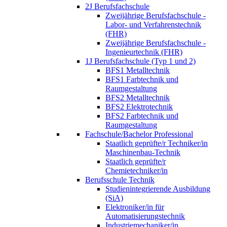
2J Berufsfachschule
Zweijährige Berufsfachschule -
Labor- und Verfahrenstechnik
(FHR)
Zweijährige Berufsfachschule -
Ingenieurtechnik (FHR)
1J Berufsfachschule (Typ 1 und 2)
BFS1 Metalltechnik
BFS1 Farbtechnik und
Raumgestaltung
BFS2 Metalltechnik
BFS2 Elektrotechnik
BFS2 Farbtechnik und
Raumgestaltung
Fachschule/Bachelor Professional
Staatlich geprüfte/r Techniker/in
Maschinenbau-Technik
Staatlich geprüfte/r
Chemietechniker/in
Berufsschule Technik
Studienintegrierende Ausbildung
(SiA)
Elektroniker/in für
Automatisierungstechnik
Industriemechaniker/in