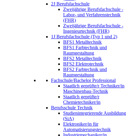
2J Berufsfachschule
Zweijährige Berufsfachschule -
Labor- und Verfahrenstechnik
(FHR)
Zweijährige Berufsfachschule -
Ingenieurtechnik (FHR)
1J Berufsfachschule (Typ 1 und 2)
BFS1 Metalltechnik
BFS1 Farbtechnik und
Raumgestaltung
BFS2 Metalltechnik
BFS2 Elektrotechnik
BFS2 Farbtechnik und
Raumgestaltung
Fachschule/Bachelor Professional
Staatlich geprüfte/r Techniker/in
Maschinenbau-Technik
Staatlich geprüfte/r
Chemietechniker/in
Berufsschule Technik
Studienintegrierende Ausbildung
(SiA)
Elektroniker/in für
Automatisierungstechnik
Industriemechaniker/in