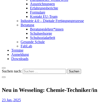
Auszeichnungen
Erfahrungsberichte
Formulare
Kontakt EU-Team
Industrie 4.0 – Digitale Fertigungsprozesse
Beratung
Beratungslehrer*innen
Schulseelsorge
Schulsozialarbeit
Gesunde Schule
FabLab
Termine
Anmeldung
Downloads
Suchen nach:
Neu in Wesseling: Chemie-Techniker/in
23 Jan.,2025