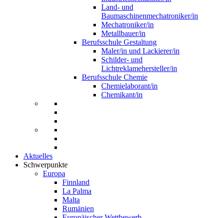
Land- und
Baumaschinenmechatroniker/in
Mechatroniker/in
Metallbauer/in
Berufsschule Gestaltung
Maler/in und Lackierer/in
Schilder- und
Lichtreklamehersteller/in
Berufsschule Chemie
Chemielaborant/in
Chemikant/in
Aktuelles
Schwerpunkte
Europa
Finnland
La Palma
Malta
Rumänien
Europäischer Wettbewerb