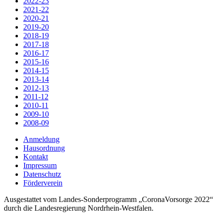
2022-23
2021-22
2020-21
2019-20
2018-19
2017-18
2016-17
2015-16
2014-15
2013-14
2012-13
2011-12
2010-11
2009-10
2008-09
Anmeldung
Hausordnung
Kontakt
Impressum
Datenschutz
Förderverein
Ausgestattet vom Landes-Sonderprogramm „CoronaVorsorge 2022“
durch die Landesregierung Nordrhein-Westfalen.