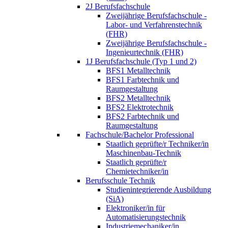
2J Berufsfachschule
Zweijährige Berufsfachschule -
Labor- und Verfahrenstechnik
(FHR)
Zweijährige Berufsfachschule -
Ingenieurtechnik (FHR)
1J Berufsfachschule (Typ 1 und 2)
BFS1 Metalltechnik
BFS1 Farbtechnik und
Raumgestaltung
BFS2 Metalltechnik
BFS2 Elektrotechnik
BFS2 Farbtechnik und
Raumgestaltung
Fachschule/Bachelor Professional
Staatlich geprüfte/r Techniker/in
Maschinenbau-Technik
Staatlich geprüfte/r
Chemietechniker/in
Berufsschule Technik
Studienintegrierende Ausbildung
(SiA)
Elektroniker/in für
Automatisierungstechnik
Industriemechaniker/in