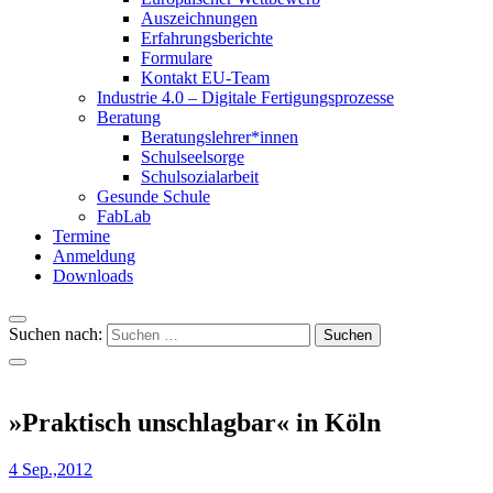
Auszeichnungen
Erfahrungsberichte
Formulare
Kontakt EU-Team
Industrie 4.0 – Digitale Fertigungsprozesse
Beratung
Beratungslehrer*innen
Schulseelsorge
Schulsozialarbeit
Gesunde Schule
FabLab
Termine
Anmeldung
Downloads
Suchen nach:
»Praktisch unschlagbar« in Köln
4 Sep.,2012