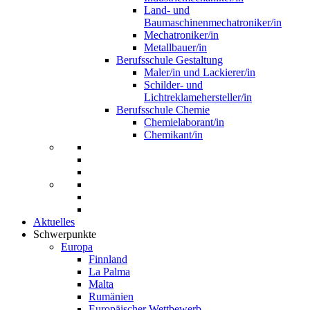
Land- und
Baumaschinenmechatroniker/in
Mechatroniker/in
Metallbauer/in
Berufsschule Gestaltung
Maler/in und Lackierer/in
Schilder- und
Lichtreklamehersteller/in
Berufsschule Chemie
Chemielaborant/in
Chemikant/in
Aktuelles
Schwerpunkte
Europa
Finnland
La Palma
Malta
Rumänien
Europäischer Wettbewerb