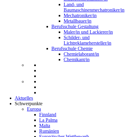
Land- und
Baumaschinenmechatroniker/in
Mechatroniker/in
Metallbauer/in
Berufsschule Gestaltung
Maler/in und Lackierer/in
Schilder- und
Lichtreklamehersteller/in
Berufsschule Chemie
Chemielaborant/in
Chemikant/in
Aktuelles
Schwerpunkte
Europa
Finnland
La Palma
Malta
Rumänien
Europäischer Wettbewerb