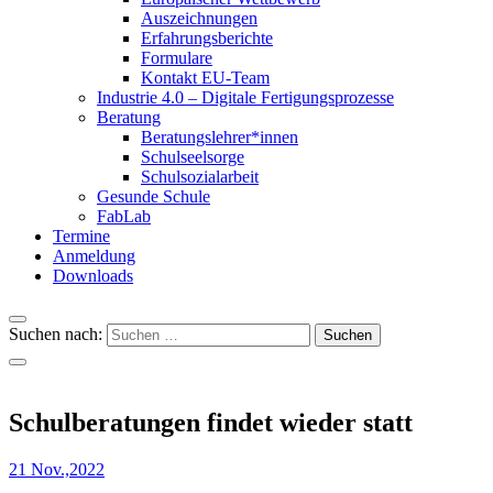
Auszeichnungen
Erfahrungsberichte
Formulare
Kontakt EU-Team
Industrie 4.0 – Digitale Fertigungsprozesse
Beratung
Beratungslehrer*innen
Schulseelsorge
Schulsozialarbeit
Gesunde Schule
FabLab
Termine
Anmeldung
Downloads
Suchen nach:
Schulberatungen findet wieder statt
21 Nov.,2022