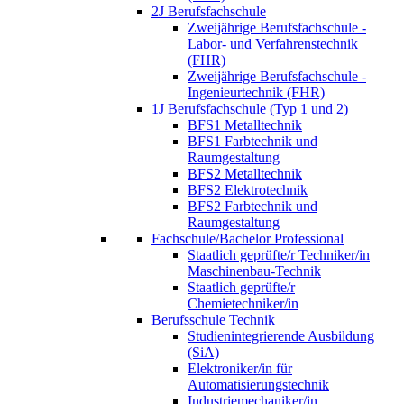
2J Berufsfachschule
Zweijährige Berufsfachschule -
Labor- und Verfahrenstechnik
(FHR)
Zweijährige Berufsfachschule -
Ingenieurtechnik (FHR)
1J Berufsfachschule (Typ 1 und 2)
BFS1 Metalltechnik
BFS1 Farbtechnik und
Raumgestaltung
BFS2 Metalltechnik
BFS2 Elektrotechnik
BFS2 Farbtechnik und
Raumgestaltung
Fachschule/Bachelor Professional
Staatlich geprüfte/r Techniker/in
Maschinenbau-Technik
Staatlich geprüfte/r
Chemietechniker/in
Berufsschule Technik
Studienintegrierende Ausbildung
(SiA)
Elektroniker/in für
Automatisierungstechnik
Industriemechaniker/in