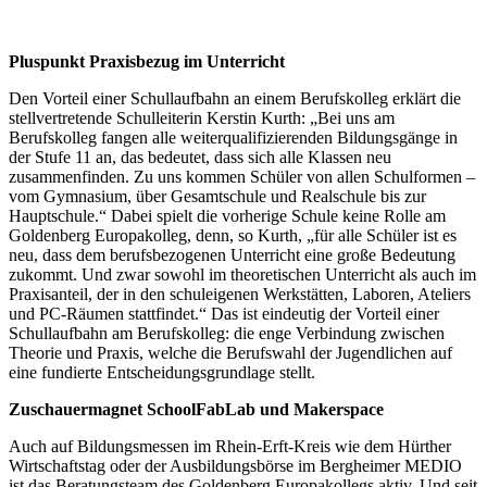
Pluspunkt Praxisbezug im Unterricht
Den Vorteil einer Schullaufbahn an einem Berufskolleg erklärt die
stellvertretende Schulleiterin Kerstin Kurth: „Bei uns am
Berufskolleg fangen alle weiterqualifizierenden Bildungsgänge in
der Stufe 11 an, das bedeutet, dass sich alle Klassen neu
zusammenfinden. Zu uns kommen Schüler von allen Schulformen –
vom Gymnasium, über Gesamtschule und Realschule bis zur
Hauptschule.“ Dabei spielt die vorherige Schule keine Rolle am
Goldenberg Europakolleg, denn, so Kurth, „für alle Schüler ist es
neu, dass dem berufsbezogenen Unterricht eine große Bedeutung
zukommt. Und zwar sowohl im theoretischen Unterricht als auch im
Praxisanteil, der in den schuleigenen Werkstätten, Laboren, Ateliers
und PC-Räumen stattfindet.“ Das ist eindeutig der Vorteil einer
Schullaufbahn am Berufskolleg: die enge Verbindung zwischen
Theorie und Praxis, welche die Berufswahl der Jugendlichen auf
eine fundierte Entscheidungsgrundlage stellt.
Zuschauermagnet SchoolFabLab und Makerspace
Auch auf Bildungsmessen im Rhein-Erft-Kreis wie dem Hürther
Wirtschaftstag oder der Ausbildungsbörse im Bergheimer MEDIO
ist das Beratungsteam des Goldenberg Europakollegs aktiv. Und seit