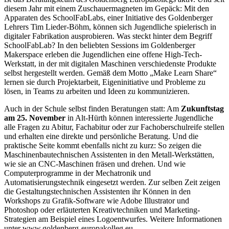
diesem Jahr mit einem Zuschauermagneten im Gepäck: Mit den
Apparaten des SchoolFabLabs, einer Initiative des Goldenberger
Lehrers Tim Lieder-Böhm, können sich Jugendliche spielerisch in
digitaler Fabrikation ausprobieren. Was steckt hinter dem Begriff
SchoolFabLab? In den beliebten Sessions im Goldenberger
Makerspace erleben die Jugendlichen eine offene High-Tech-
Werkstatt, in der mit digitalen Maschinen verschiedenste Produkte
selbst hergestellt werden. Gemäß dem Motto „Make Learn Share“
lernen sie durch Projektarbeit, Eigeninitiative und Probleme zu
lösen, in Teams zu arbeiten und Ideen zu kommunizieren.
Auch in der Schule selbst finden Beratungen statt: Am
Zukunftstag
am 25. November
in Alt-Hürth können interessierte Jugendliche
alle Fragen zu Abitur, Fachabitur oder zur Fachoberschulreife stellen
und erhalten eine direkte und persönliche Beratung. Und die
praktische Seite kommt ebenfalls nicht zu kurz: So zeigen die
Maschinenbautechnischen Assistenten in den Metall-Werkstätten,
wie sie an CNC-Maschinen fräsen und drehen. Und wie
Computerprogramme in der Mechatronik und
Automatisierungstechnik eingesetzt werden. Zur selben Zeit zeigen
die Gestaltungstechnischen Assistenten ihr Können in den
Workshops zu Grafik-Software wie Adobe Illustrator und
Photoshop oder erläuterten Kreativtechniken und Marketing-
Strategien am Beispiel eines Logoentwurfes. Weitere Informationen
unter www.goldenberg-europakolleg.eu