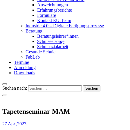
Auszeichnungen
Erfahrungsberichte
Formulare
Kontakt EU-Team
Industrie 4.0 – Digitale Fertigungsprozesse
Beratung
Beratungslehrer*innen
Schulseelsorge
Schulsozialarbeit
Gesunde Schule
FabLab
Termine
Anmeldung
Downloads
Suchen nach:
Tapetenseminar MAM
27 Apr.,2023