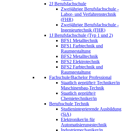
2J Berufsfachschule
Zweijährige Berufsfachschule -
Labor- und Verfahrenstechnik
(FHR)
Zweijährige Berufsfachschule -
Ingenieurtechnik (FHR)
1J Berufsfachschule (Typ 1 und 2)
BFS1 Metalltechnik
BFS1 Farbtechnik und
Raumgestaltung
BFS2 Metalltechnik
BFS2 Elektrotechnik
BFS2 Farbtechnik und
Raumgestaltung
Fachschule/Bachelor Professional
Staatlich geprüfte/r Techniker/in
Maschinenbau-Technik
Staatlich geprüfte/r
Chemietechniker/in
Berufsschule Technik
Studienintegrierende Ausbildung
(SiA)
Elektroniker/in für
Automatisierungstechnik
Industriemechaniker/in