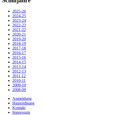
Schuljahre
2025-26
2024-25
2023-24
2022-23
2021-22
2020-21
2019-20
2018-19
2017-18
2016-17
2015-16
2014-15
2013-14
2012-13
2011-12
2010-11
2009-10
2008-09
Anmeldung
Hausordnung
Kontakt
Impressum