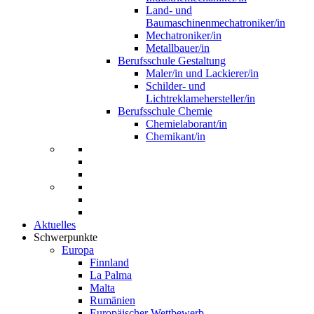
Land- und
Baumaschinenmechatroniker/in
Mechatroniker/in
Metallbauer/in
Berufsschule Gestaltung
Maler/in und Lackierer/in
Schilder- und
Lichtreklamehersteller/in
Berufsschule Chemie
Chemielaborant/in
Chemikant/in
Aktuelles
Schwerpunkte
Europa
Finnland
La Palma
Malta
Rumänien
Europäischer Wettbewerb