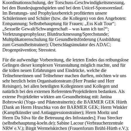
Koordinationsschulung, der Torschuss-Geschwindigkeitsmessung,
bei den Bundesjugendspielen und bei dem Unicef-Sponsorenlauf.
Im Beratungs- und Prophylaxebereich profitierten unsere
Schülerinnen und Schüler (bzw. die Kollegen) von den Angeboten:
Entspannung; Selbstbehauptung für Frauen; „Ess Kult Tour“;
„Sexuelle Gewalt/Schwangerschaft – was kann ich tun?“;
Verletzungsprophylaxe; Blutdruckmessung/Sprechstunde;
Multiplikatorenschulung für Gesundheitsförderung (Ausbildung
zum Gesundheitstrainer); Überschlagsimulator des ADAC;
Drogenprävention; Stresstest.
Für die aufwendige Vorbereitung, die letzten Endes das reibungslose
Gelingen dieser komplexen Veranstaltung möglich machte, und für
die tollen neuen Erfahrungen und Eindrücke, welche die
Teilnehmerinnen und Teilnehmer machen durften, möchten wir uns
sehr herzlich beim Organisationsteam (Herr Pranke und Herr
Reisinger), bei allen beteiligten Kolleginnen und Kollegen und
natürlich bei den externen Referenten/Projektleitern bedanken. Als
externe Projektleiter wirkten am Gesundheitstag mit: Janina
Bobrowski (Yoga- und Pilatestrainerin); die BARMER GEK Hürth
[Dank an Herrn Hruschka von der BARMER GEK; Herrn Winkler
(Kampfkünstler und Antiaggressionstrainer); Herrn Moritz und
Herrn Da Silva für die Betreuung des Infostandes]; Frau Strecker
(selbstbehauptung-koeln.de); Sabine Lacour (Verbraucherzentrale
NRW e.V.); Birgit Wermelskirchen (Frauenforum Brühl-Hürth e.V.);