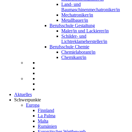
Land- und
Baumaschinenmechatroniker/in
Mechatroniker/in
Metallbauer/in
Berufsschule Gestaltung
Maler/in und Lackierer/in
Schilder- und
Lichtreklamehersteller/in
Berufsschule Chemie
Chemielaborant/in
Chemikant/in
Aktuelles
Schwerpunkte
Europa
Finnland
La Palma
Malta
Rumänien
Europäischer Wettbewerb