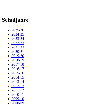
Schuljahre
2025-26
2024-25
2023-24
2022-23
2021-22
2020-21
2019-20
2018-19
2017-18
2016-17
2015-16
2014-15
2013-14
2012-13
2011-12
2010-11
2009-10
2008-09