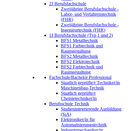
2J Berufsfachschule
Zweijährige Berufsfachschule -
Labor- und Verfahrenstechnik
(FHR)
Zweijährige Berufsfachschule -
Ingenieurtechnik (FHR)
1J Berufsfachschule (Typ 1 und 2)
BFS1 Metalltechnik
BFS1 Farbtechnik und
Raumgestaltung
BFS2 Metalltechnik
BFS2 Elektrotechnik
BFS2 Farbtechnik und
Raumgestaltung
Fachschule/Bachelor Professional
Staatlich geprüfte/r Techniker/in
Maschinenbau-Technik
Staatlich geprüfte/r
Chemietechniker/in
Berufsschule Technik
Studienintegrierende Ausbildung
(SiA)
Elektroniker/in für
Automatisierungstechnik
Industriemechaniker/in