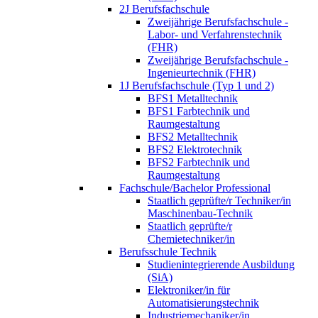
2J Berufsfachschule
Zweijährige Berufsfachschule -
Labor- und Verfahrenstechnik
(FHR)
Zweijährige Berufsfachschule -
Ingenieurtechnik (FHR)
1J Berufsfachschule (Typ 1 und 2)
BFS1 Metalltechnik
BFS1 Farbtechnik und
Raumgestaltung
BFS2 Metalltechnik
BFS2 Elektrotechnik
BFS2 Farbtechnik und
Raumgestaltung
Fachschule/Bachelor Professional
Staatlich geprüfte/r Techniker/in
Maschinenbau-Technik
Staatlich geprüfte/r
Chemietechniker/in
Berufsschule Technik
Studienintegrierende Ausbildung
(SiA)
Elektroniker/in für
Automatisierungstechnik
Industriemechaniker/in