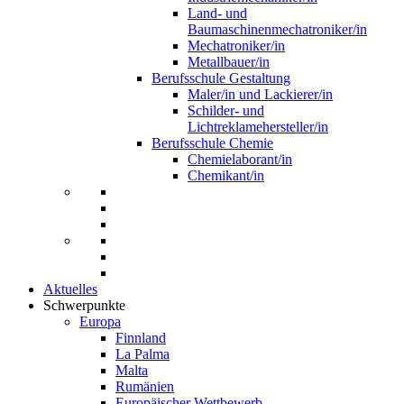
Land- und
Baumaschinenmechatroniker/in
Mechatroniker/in
Metallbauer/in
Berufsschule Gestaltung
Maler/in und Lackierer/in
Schilder- und
Lichtreklamehersteller/in
Berufsschule Chemie
Chemielaborant/in
Chemikant/in
Aktuelles
Schwerpunkte
Europa
Finnland
La Palma
Malta
Rumänien
Europäischer Wettbewerb