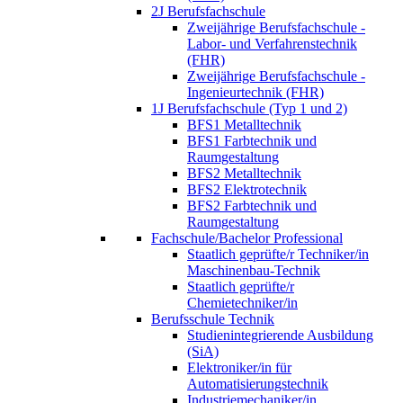
2J Berufsfachschule
Zweijährige Berufsfachschule -
Labor- und Verfahrenstechnik
(FHR)
Zweijährige Berufsfachschule -
Ingenieurtechnik (FHR)
1J Berufsfachschule (Typ 1 und 2)
BFS1 Metalltechnik
BFS1 Farbtechnik und
Raumgestaltung
BFS2 Metalltechnik
BFS2 Elektrotechnik
BFS2 Farbtechnik und
Raumgestaltung
Fachschule/Bachelor Professional
Staatlich geprüfte/r Techniker/in
Maschinenbau-Technik
Staatlich geprüfte/r
Chemietechniker/in
Berufsschule Technik
Studienintegrierende Ausbildung
(SiA)
Elektroniker/in für
Automatisierungstechnik
Industriemechaniker/in