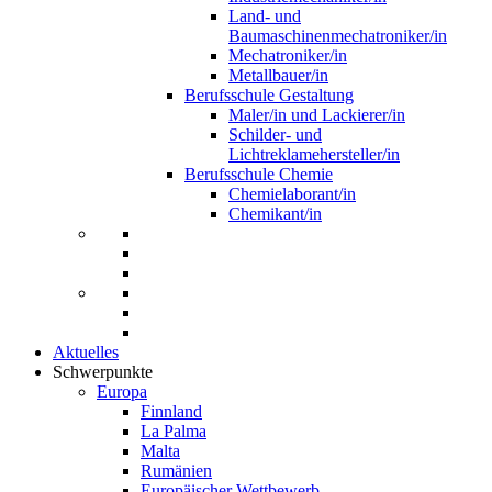
Land- und
Baumaschinenmechatroniker/in
Mechatroniker/in
Metallbauer/in
Berufsschule Gestaltung
Maler/in und Lackierer/in
Schilder- und
Lichtreklamehersteller/in
Berufsschule Chemie
Chemielaborant/in
Chemikant/in
Aktuelles
Schwerpunkte
Europa
Finnland
La Palma
Malta
Rumänien
Europäischer Wettbewerb