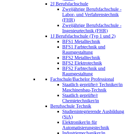
2J Berufsfachschule
Zweijährige Berufsfachschule -
Labor- und Verfahrenstechnik
(FHR)
Zweijährige Berufsfachschule -
Ingenieurtechnik (FHR)
1J Berufsfachschule (Typ 1 und 2)
BFS1 Metalltechnik
BFS1 Farbtechnik und
Raumgestaltung
BFS2 Metalltechnik
BFS2 Elektrotechnik
BFS2 Farbtechnik und
Raumgestaltung
Fachschule/Bachelor Professional
Staatlich geprüfte/r Techniker/in
Maschinenbau-Technik
Staatlich geprüfte/r
Chemietechniker/in
Berufsschule Technik
Studienintegrierende Ausbildung
(SiA)
Elektroniker/in für
Automatisierungstechnik
Industriemechaniker/in