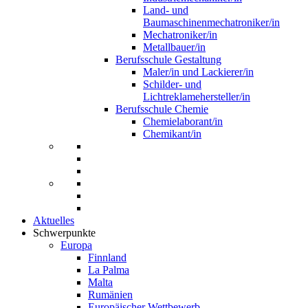
Land- und
Baumaschinenmechatroniker/in
Mechatroniker/in
Metallbauer/in
Berufsschule Gestaltung
Maler/in und Lackierer/in
Schilder- und
Lichtreklamehersteller/in
Berufsschule Chemie
Chemielaborant/in
Chemikant/in
Aktuelles
Schwerpunkte
Europa
Finnland
La Palma
Malta
Rumänien
Europäischer Wettbewerb