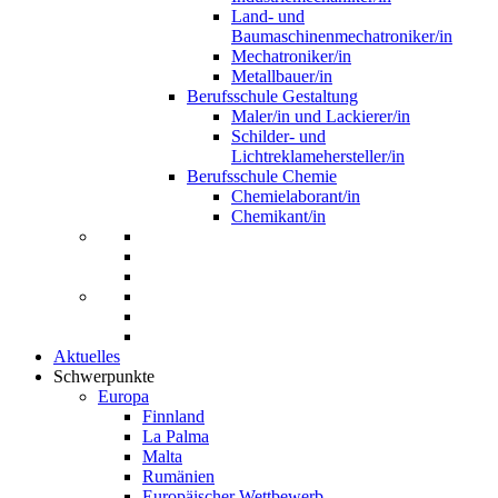
Land- und
Baumaschinenmechatroniker/in
Mechatroniker/in
Metallbauer/in
Berufsschule Gestaltung
Maler/in und Lackierer/in
Schilder- und
Lichtreklamehersteller/in
Berufsschule Chemie
Chemielaborant/in
Chemikant/in
Aktuelles
Schwerpunkte
Europa
Finnland
La Palma
Malta
Rumänien
Europäischer Wettbewerb