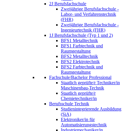
2J Berufsfachschule
Zweijährige Berufsfachschule -
Labor- und Verfahrenstechnik
(FHR)
Zweijährige Berufsfachschule -
Ingenieurtechnik (FHR)
1J Berufsfachschule (Typ 1 und 2)
BFS1 Metalltechnik
BFS1 Farbtechnik und
Raumgestaltung
BFS2 Metalltechnik
BFS2 Elektrotechnik
BFS2 Farbtechnik und
Raumgestaltung
Fachschule/Bachelor Professional
Staatlich geprüfte/r Techniker/in
Maschinenbau-Technik
Staatlich geprüfte/r
Chemietechniker/in
Berufsschule Technik
Studienintegrierende Ausbildung
(SiA)
Elektroniker/in für
Automatisierungstechnik
Industriemechaniker/in