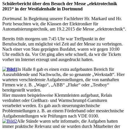
Schülerbericht über den Besuch der Messe „elektrotechnik
2015“ in der Westfalenhalle in Dortmund
Dortmund.
In Begleitung unserer Fachlehrer Hr. Markard und Hr.
Portz besuchten wir, die Klassen der Elektroniker für
Automatisierungstechnik, am 19.2.2015 die Messe „elektrotechnik“.
Bereits früh morgens um 7:45 Uhr war Treffpunkt in der
Berufsschule, um möglichst viel Zeit auf der Messe zu verbringen.
Nach einer von Stau geprägten Busfahrt, waren wir gegen 10:00
Uhr endlich da. Vor Ort ging alles sehr schnell, da wir die Tickets
vorher im Internet erzeugt und ausgedruckt hatten.
In Halle 8 gab es einen extra aufgebauten Bereich für
Auszubildende und Nachwuchs, die so genannte „Werkstadt“. Hier
warteten verschiedenste Aufgabenstellungen, die von namhaften
Firmen wie z. B. „Wago“, „ABB“ „Fluke“ oder „Testboy“
bereitgestellt wurden.
Hier mussten beispielsweise Klemmleisten aufgebaut, Relais
verdrahtet oder Gießharz- und Warmschrumpf-Garnituren
verarbeitet werden. Es gab auch steuerungstechnische
Problemstellungen z. B. an einem Förderband oder messtechnische
Aufgabenstellungen wie Prüfungen nach VDE 0100.
Alle Stände waren sehr informativ, die Aufgaben hatten
immer praktische Relevanz und sie wurden durch Mitarbeiter der