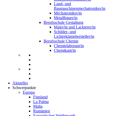
Land- und
Baumaschinenmechatroniker/in
Mechatroniker/in
Metallbauer/in
Berufsschule Gestaltung
Maler/in und Lackierer/in
Schilder- und
Lichtreklamehersteller/in
Berufsschule Chemie
Chemielaborant/in
Chemikant/in
Aktuelles
Schwerpunkte
Europa
Finnland
La Palma
Malta
Rumänien
Europäischer Wettbewerb