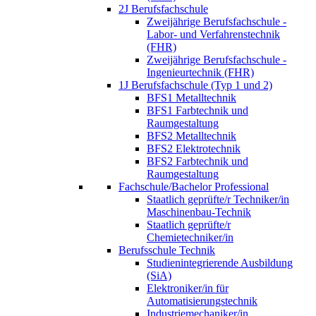
2J Berufsfachschule
Zweijährige Berufsfachschule -
Labor- und Verfahrenstechnik
(FHR)
Zweijährige Berufsfachschule -
Ingenieurtechnik (FHR)
1J Berufsfachschule (Typ 1 und 2)
BFS1 Metalltechnik
BFS1 Farbtechnik und
Raumgestaltung
BFS2 Metalltechnik
BFS2 Elektrotechnik
BFS2 Farbtechnik und
Raumgestaltung
Fachschule/Bachelor Professional
Staatlich geprüfte/r Techniker/in
Maschinenbau-Technik
Staatlich geprüfte/r
Chemietechniker/in
Berufsschule Technik
Studienintegrierende Ausbildung
(SiA)
Elektroniker/in für
Automatisierungstechnik
Industriemechaniker/in