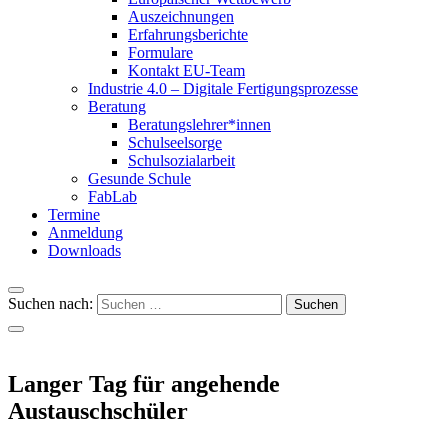
Auszeichnungen
Erfahrungsberichte
Formulare
Kontakt EU-Team
Industrie 4.0 – Digitale Fertigungsprozesse
Beratung
Beratungslehrer*innen
Schulseelsorge
Schulsozialarbeit
Gesunde Schule
FabLab
Termine
Anmeldung
Downloads
Suchen nach:
Langer Tag für angehende
Austauschschüler