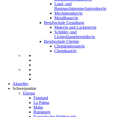
Land- und
Baumaschinenmechatroniker/in
Mechatroniker/in
Metallbauer/in
Berufsschule Gestaltung
Maler/in und Lackierer/in
Schilder- und
Lichtreklamehersteller/in
Berufsschule Chemie
Chemielaborant/in
Chemikant/in
Aktuelles
Schwerpunkte
Europa
Finnland
La Palma
Malta
Rumänien
Europäischer Wettbewerb