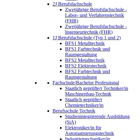
2J Berufsfachschule
Zweijährige Berufsfachschule -
Labor- und Verfahrenstechnik
(FHR)
Zweijährige Berufsfachschule -
Ingenieurtechnik (FHR)
1J Berufsfachschule (Typ 1 und 2)
BFS1 Metalltechnik
BFS1 Farbtechnik und
Raumgestaltung
BFS2 Metalltechnik
BFS2 Elektrotechnik
BFS2 Farbtechnik und
Raumgestaltung
Fachschule/Bachelor Professional
Staatlich geprüfte/r Techniker/in
Maschinenbau-Technik
Staatlich geprüfte/r
Chemietechniker/in
Berufsschule Technik
Studienintegrierende Ausbildung
(SiA)
Elektroniker/in für
Automatisierungstechnik
Industriemechaniker/in