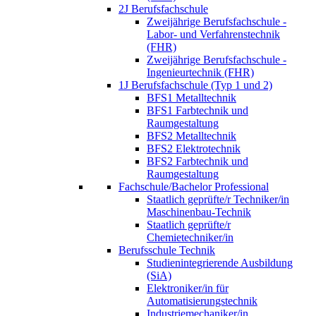
2J Berufsfachschule
Zweijährige Berufsfachschule -
Labor- und Verfahrenstechnik
(FHR)
Zweijährige Berufsfachschule -
Ingenieurtechnik (FHR)
1J Berufsfachschule (Typ 1 und 2)
BFS1 Metalltechnik
BFS1 Farbtechnik und
Raumgestaltung
BFS2 Metalltechnik
BFS2 Elektrotechnik
BFS2 Farbtechnik und
Raumgestaltung
Fachschule/Bachelor Professional
Staatlich geprüfte/r Techniker/in
Maschinenbau-Technik
Staatlich geprüfte/r
Chemietechniker/in
Berufsschule Technik
Studienintegrierende Ausbildung
(SiA)
Elektroniker/in für
Automatisierungstechnik
Industriemechaniker/in