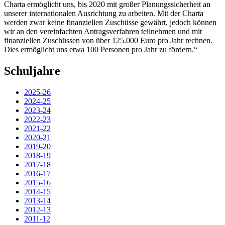
Charta ermöglicht uns, bis 2020 mit großer Planungssicherheit an
unserer internationalen Ausrichtung zu arbeiten. Mit der Charta
werden zwar keine finanziellen Zuschüsse gewährt, jedoch können
wir an den vereinfachten Antragsverfahren teilnehmen und mit
finanziellen Zuschüssen von über 125.000 Euro pro Jahr rechnen.
Dies ermöglicht uns etwa 100 Personen pro Jahr zu fördern.“
Schuljahre
2025-26
2024-25
2023-24
2022-23
2021-22
2020-21
2019-20
2018-19
2017-18
2016-17
2015-16
2014-15
2013-14
2012-13
2011-12