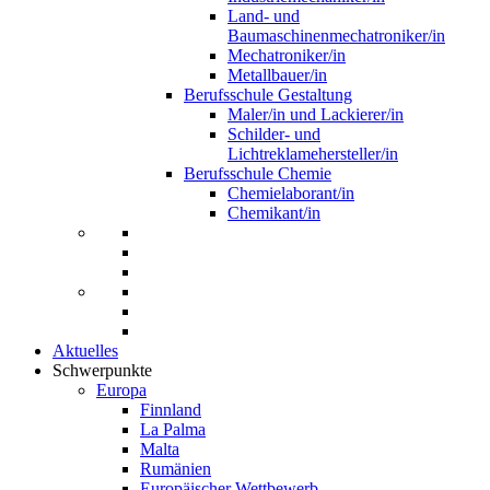
Land- und
Baumaschinenmechatroniker/in
Mechatroniker/in
Metallbauer/in
Berufsschule Gestaltung
Maler/in und Lackierer/in
Schilder- und
Lichtreklamehersteller/in
Berufsschule Chemie
Chemielaborant/in
Chemikant/in
Aktuelles
Schwerpunkte
Europa
Finnland
La Palma
Malta
Rumänien
Europäischer Wettbewerb