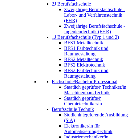
2J Berufsfachschule
Zweijährige Berufsfachschule -
Labor- und Verfahrenstechnik
(FHR)
Zweijährige Berufsfachschule -
Ingenieurtechnik (FHR)
1J Berufsfachschule (Typ 1 und 2)
BFS1 Metalltechnik
BFS1 Farbtechnik und
Raumgestaltung
BFS2 Metalltechnik
BFS2 Elektrotechnik
BFS2 Farbtechnik und
Raumgestaltung
Fachschule/Bachelor Professional
Staatlich geprüfte/r Techniker/in
Maschinenbau-Technik
Staatlich geprüfte/r
Chemietechniker/in
Berufsschule Technik
Studienintegrierende Ausbildung
(SiA)
Elektroniker/in für
Automatisierungstechnik
Industriemechaniker/in