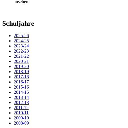
ansehen
Schuljahre
2025-26
2024-25
2023-24
2022-23
2021-22
2020-21
2019-20
2018-19
2017-18
2016-17
2015-16
2014-15
2013-14
2012-13
2011-12
2010-11
2009-10
2008-09