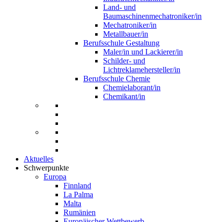
Land- und
Baumaschinenmechatroniker/in
Mechatroniker/in
Metallbauer/in
Berufsschule Gestaltung
Maler/in und Lackierer/in
Schilder- und
Lichtreklamehersteller/in
Berufsschule Chemie
Chemielaborant/in
Chemikant/in
Aktuelles
Schwerpunkte
Europa
Finnland
La Palma
Malta
Rumänien
Europäischer Wettbewerb