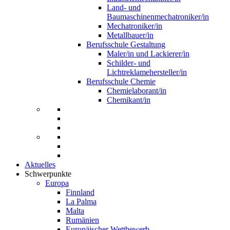
Land- und
Baumaschinenmechatroniker/in
Mechatroniker/in
Metallbauer/in
Berufsschule Gestaltung
Maler/in und Lackierer/in
Schilder- und
Lichtreklamehersteller/in
Berufsschule Chemie
Chemielaborant/in
Chemikant/in
Aktuelles
Schwerpunkte
Europa
Finnland
La Palma
Malta
Rumänien
Europäischer Wettbewerb