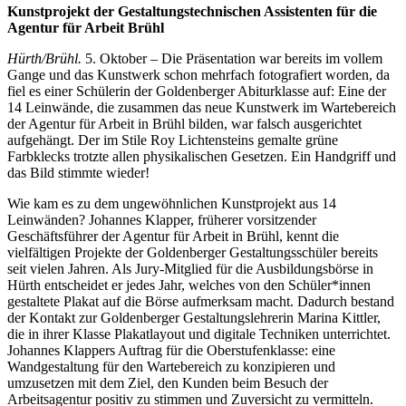
Kunstprojekt der Gestaltungstechnischen Assistenten für die
Agentur für Arbeit Brühl
Hürth/Brühl.
5. Oktober – Die Präsentation war bereits im vollem
Gange und das Kunstwerk schon mehrfach fotografiert worden, da
fiel es einer Schülerin der Goldenberger Abiturklasse auf: Eine der
14 Leinwände, die zusammen das neue Kunstwerk im Wartebereich
der Agentur für Arbeit in Brühl bilden, war falsch ausgerichtet
aufgehängt. Der im Stile Roy Lichtensteins gemalte grüne
Farbklecks trotzte allen physikalischen Gesetzen. Ein Handgriff und
das Bild stimmte wieder!
Wie kam es zu dem ungewöhnlichen Kunstprojekt aus 14
Leinwänden? Johannes Klapper, früherer vorsitzender
Geschäftsführer der Agentur für Arbeit in Brühl, kennt die
vielfältigen Projekte der Goldenberger Gestaltungsschüler bereits
seit vielen Jahren. Als Jury-Mitglied für die Ausbildungsbörse in
Hürth entscheidet er jedes Jahr, welches von den Schüler*innen
gestaltete Plakat auf die Börse aufmerksam macht. Dadurch bestand
der Kontakt zur Goldenberger Gestaltungslehrerin Marina Kittler,
die in ihrer Klasse Plakatlayout und digitale Techniken unterrichtet.
Johannes Klappers Auftrag für die Oberstufenklasse: eine
Wandgestaltung für den Wartebereich zu konzipieren und
umzusetzen mit dem Ziel, den Kunden beim Besuch der
Arbeitsagentur positiv zu stimmen und Zuversicht zu vermitteln.