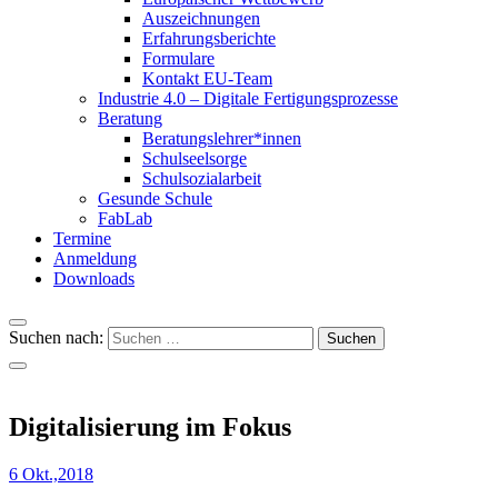
Auszeichnungen
Erfahrungsberichte
Formulare
Kontakt EU-Team
Industrie 4.0 – Digitale Fertigungsprozesse
Beratung
Beratungslehrer*innen
Schulseelsorge
Schulsozialarbeit
Gesunde Schule
FabLab
Termine
Anmeldung
Downloads
Suchen nach:
Digitalisierung im Fokus
6 Okt.,2018