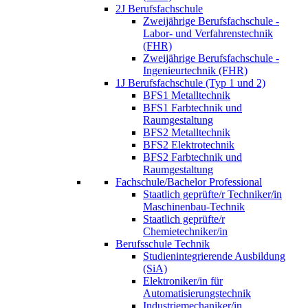
2J Berufsfachschule
Zweijährige Berufsfachschule -
Labor- und Verfahrenstechnik
(FHR)
Zweijährige Berufsfachschule -
Ingenieurtechnik (FHR)
1J Berufsfachschule (Typ 1 und 2)
BFS1 Metalltechnik
BFS1 Farbtechnik und
Raumgestaltung
BFS2 Metalltechnik
BFS2 Elektrotechnik
BFS2 Farbtechnik und
Raumgestaltung
Fachschule/Bachelor Professional
Staatlich geprüfte/r Techniker/in
Maschinenbau-Technik
Staatlich geprüfte/r
Chemietechniker/in
Berufsschule Technik
Studienintegrierende Ausbildung
(SiA)
Elektroniker/in für
Automatisierungstechnik
Industriemechaniker/in