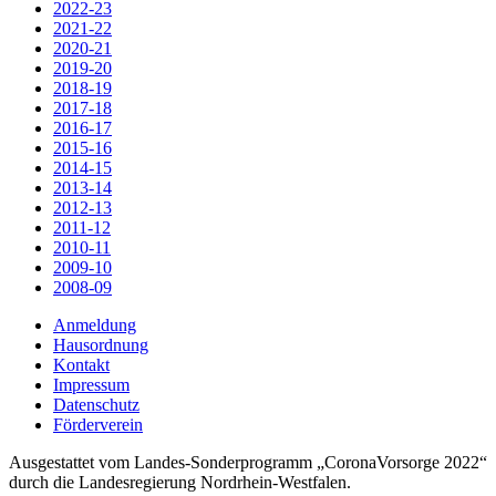
2022-23
2021-22
2020-21
2019-20
2018-19
2017-18
2016-17
2015-16
2014-15
2013-14
2012-13
2011-12
2010-11
2009-10
2008-09
Anmeldung
Hausordnung
Kontakt
Impressum
Datenschutz
Förderverein
Ausgestattet vom Landes-Sonderprogramm „CoronaVorsorge 2022“
durch die Landesregierung Nordrhein-Westfalen.