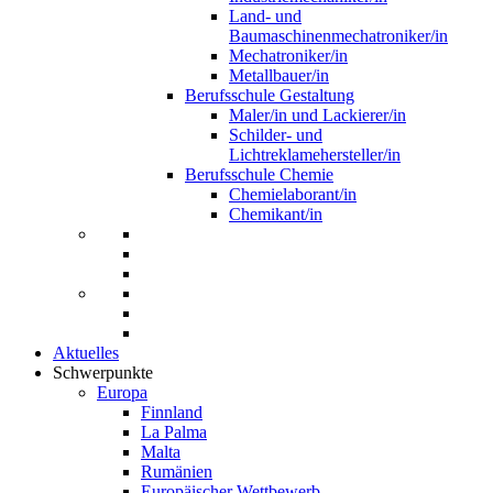
Land- und
Baumaschinenmechatroniker/in
Mechatroniker/in
Metallbauer/in
Berufsschule Gestaltung
Maler/in und Lackierer/in
Schilder- und
Lichtreklamehersteller/in
Berufsschule Chemie
Chemielaborant/in
Chemikant/in
Aktuelles
Schwerpunkte
Europa
Finnland
La Palma
Malta
Rumänien
Europäischer Wettbewerb