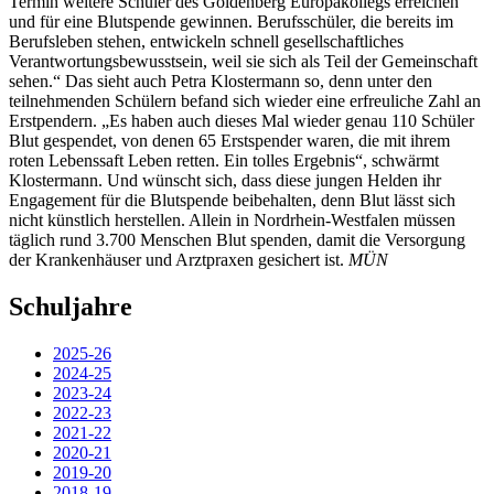
Termin weitere Schüler des Goldenberg Europakollegs erreichen
und für eine Blutspende gewinnen. Berufsschüler, die bereits im
Berufsleben stehen, entwickeln schnell gesellschaftliches
Verantwortungsbewusstsein, weil sie sich als Teil der Gemeinschaft
sehen.“ Das sieht auch Petra Klostermann so, denn unter den
teilnehmenden Schülern befand sich wieder eine erfreuliche Zahl an
Erstpendern. „Es haben auch dieses Mal wieder genau 110 Schüler
Blut gespendet, von denen 65 Erstspender waren, die mit ihrem
roten Lebenssaft Leben retten. Ein tolles Ergebnis“, schwärmt
Klostermann. Und wünscht sich, dass diese jungen Helden ihr
Engagement für die Blutspende beibehalten, denn Blut lässt sich
nicht künstlich herstellen. Allein in Nordrhein-Westfalen müssen
täglich rund 3.700 Menschen Blut spenden, damit die Versorgung
der Krankenhäuser und Arztpraxen gesichert ist.
MÜN
Schuljahre
2025-26
2024-25
2023-24
2022-23
2021-22
2020-21
2019-20
2018-19