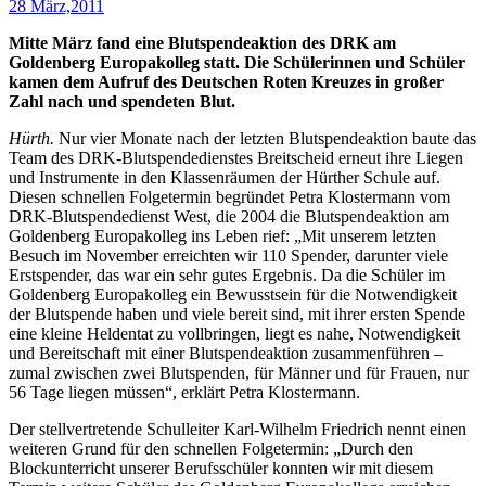
28 März,2011
Mitte März fand eine Blutspendeaktion des DRK am
Goldenberg Europakolleg statt. Die Schülerinnen und Schüler
kamen dem Aufruf des Deutschen Roten Kreuzes in großer
Zahl nach und spendeten Blut.
Hürth.
Nur vier Monate nach der letzten Blutspendeaktion baute das
Team des DRK-Blutspendedienstes Breitscheid erneut ihre Liegen
und Instrumente in den Klassenräumen der Hürther Schule auf.
Diesen schnellen Folgetermin begründet Petra Klostermann vom
DRK-Blutspendedienst West, die 2004 die Blutspendeaktion am
Goldenberg Europakolleg ins Leben rief: „Mit unserem letzten
Besuch im November erreichten wir 110 Spender, darunter viele
Erstspender, das war ein sehr gutes Ergebnis. Da die Schüler im
Goldenberg Europakolleg ein Bewusstsein für die Notwendigkeit
der Blutspende haben und viele bereit sind, mit ihrer ersten Spende
eine kleine Heldentat zu vollbringen, liegt es nahe, Notwendigkeit
und Bereitschaft mit einer Blutspendeaktion zusammenführen –
zumal zwischen zwei Blutspenden, für Männer und für Frauen, nur
56 Tage liegen müssen“, erklärt Petra Klostermann.
Der stellvertretende Schulleiter Karl-Wilhelm Friedrich nennt einen
weiteren Grund für den schnellen Folgetermin: „Durch den
Blockunterricht unserer Berufsschüler konnten wir mit diesem