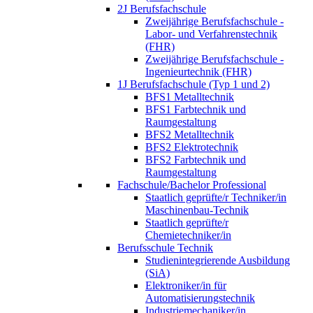
2J Berufsfachschule
Zweijährige Berufsfachschule -
Labor- und Verfahrenstechnik
(FHR)
Zweijährige Berufsfachschule -
Ingenieurtechnik (FHR)
1J Berufsfachschule (Typ 1 und 2)
BFS1 Metalltechnik
BFS1 Farbtechnik und
Raumgestaltung
BFS2 Metalltechnik
BFS2 Elektrotechnik
BFS2 Farbtechnik und
Raumgestaltung
Fachschule/Bachelor Professional
Staatlich geprüfte/r Techniker/in
Maschinenbau-Technik
Staatlich geprüfte/r
Chemietechniker/in
Berufsschule Technik
Studienintegrierende Ausbildung
(SiA)
Elektroniker/in für
Automatisierungstechnik
Industriemechaniker/in