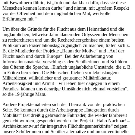
mit Bewohnern führte, ist „froh und dankbar dafür, dass sie diese
Menschen kennen lernen durfte“ und nimmt, mit „großem Respekt
vor der Offenheit und dem unglaublichen Mut, wertvolle
Erfahrungen mit.“
Um über die Gründe für die Flucht aus dem Heimatland und die
unglaublichen, teilweise Jahre dauernden Odysseen der Menschen
zu recherchieren und um die Rechercheergebnisse einem breiten
Publikum am Präsentationstag zugänglich zu machen, trafen sich z.
B. die Mitglieder der Projekte „Raum der Motive“ und „Auf der
Flucht nach und durch Europa“. Bei der Aufarbeitung von
Informationsmaterial verschlug es den Schülerinnen und Schülern
des Öfteren die Sprache. „Einfach unglaubliche Umstände, die z. B.
in Eritrea herrschen. Die Menschen fliehen vor lebenslangem
Militärdienst, willkürlicher und grausamer Militärdiktatur,
Arbeitslosigkeit und Armut – wir leben hier dagegen in einem
Paradies, können uns derartige Umstände nicht einmal vorstellen“,
so die 19-jährige Mara.
Andere Projekte näherten sich der Thematik von der praktischen
Seite. So konnten durch die Arbeitsgruppe „Integration durch
Mobilität“ fast dreißig gebrauchte Fahrräder, die wieder fahrbereit
gemacht wurden, gespendet werden. Im Projekt „Hallo Nachbar! –
Architekturentwurf für integrative Flüchtlingsunterkünfte“ zeigten
unsere Schülerinnen und Schüler alternative und unkonventionelle