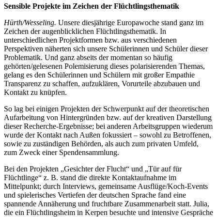
Sensible Projekte im Zeichen der Flüchtlingsthematik
Hürth/Wesseling.
Unsere diesjährige Europawoche stand ganz im
Zeichen der augenblicklichen Flüchtlingsthematik. In
unterschiedlichen Projektformen bzw. aus verschiedenen
Perspektiven näherten sich unsere Schülerinnen und Schüler dieser
Problematik. Und ganz abseits der momentan so häufig
gehörten/gelesenen Polemisierung dieses polarisierenden Themas,
gelang es den Schülerinnen und Schülern mit großer Empathie
Transparenz zu schaffen, aufzuklären, Vorurteile abzubauen und
Kontakt zu knüpfen.
So lag bei einigen Projekten der Schwerpunkt auf der theoretischen
Aufarbeitung von Hintergründen bzw. auf der kreativen Darstellung
dieser Recherche-Ergebnisse; bei anderen Arbeitsgruppen wiederum
wurde der Kontakt nach Außen fokussiert – sowohl zu Betroffenen,
sowie zu zuständigen Behörden, als auch zum privaten Umfeld,
zum Zweck einer Spendensammlung.
Bei den Projekten „Gesichter der Flucht“ und „Tür auf für
Flüchtlinge“ z. B. stand die direkte Kontaktaufnahme im
Mittelpunkt; durch Interviews, gemeinsame Ausflüge/Koch-Events
und spielerisches Vertiefen der deutschen Sprache fand eine
spannende Annäherung und fruchtbare Zusammenarbeit statt. Julia,
die ein Flüchtlingsheim in Kerpen besuchte und intensive Gespräche