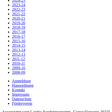
2024-25
2023-24
2022-23
2021-22
2020-21
2019-20
2018-19
2017-18
2016-17
2015-16
2014-15
2013-14
2012-13
2011-12
2010-11
2009-10
2008-09
Anmeldung
Hausordnung
Kontakt
Impressum
Datenschutz
Förderverein
Ausgestattet vom Landes-Sonderprogramm „CoronaVorsorge 2022“