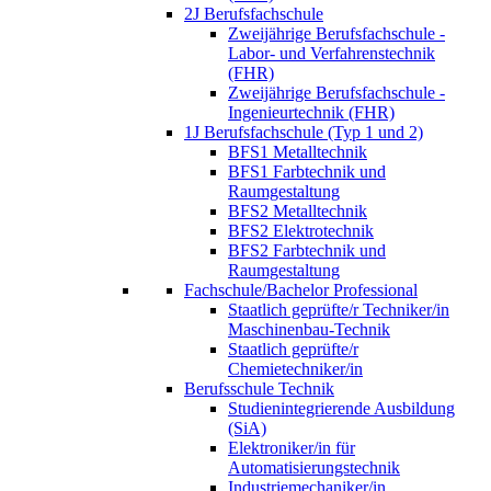
2J Berufsfachschule
Zweijährige Berufsfachschule -
Labor- und Verfahrenstechnik
(FHR)
Zweijährige Berufsfachschule -
Ingenieurtechnik (FHR)
1J Berufsfachschule (Typ 1 und 2)
BFS1 Metalltechnik
BFS1 Farbtechnik und
Raumgestaltung
BFS2 Metalltechnik
BFS2 Elektrotechnik
BFS2 Farbtechnik und
Raumgestaltung
Fachschule/Bachelor Professional
Staatlich geprüfte/r Techniker/in
Maschinenbau-Technik
Staatlich geprüfte/r
Chemietechniker/in
Berufsschule Technik
Studienintegrierende Ausbildung
(SiA)
Elektroniker/in für
Automatisierungstechnik
Industriemechaniker/in