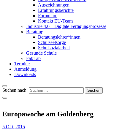
Auszeichnungen
Erfahrungsberichte
Formulare
Kontakt EU-Team
Industrie 4.0 – Digitale Fertigungsprozesse
Beratung
Beratungslehrer*innen
Schulseelsorge
Schulsozialarbeit
Gesunde Schule
FabLab
Termine
Anmeldung
Downloads
Suchen nach:
Europawoche am Goldenberg
5 Okt.,2015