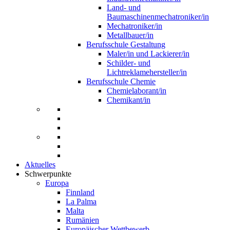
Land- und
Baumaschinenmechatroniker/in
Mechatroniker/in
Metallbauer/in
Berufsschule Gestaltung
Maler/in und Lackierer/in
Schilder- und
Lichtreklamehersteller/in
Berufsschule Chemie
Chemielaborant/in
Chemikant/in
Aktuelles
Schwerpunkte
Europa
Finnland
La Palma
Malta
Rumänien
Europäischer Wettbewerb