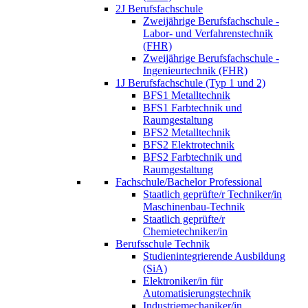
2J Berufsfachschule
Zweijährige Berufsfachschule -
Labor- und Verfahrenstechnik
(FHR)
Zweijährige Berufsfachschule -
Ingenieurtechnik (FHR)
1J Berufsfachschule (Typ 1 und 2)
BFS1 Metalltechnik
BFS1 Farbtechnik und
Raumgestaltung
BFS2 Metalltechnik
BFS2 Elektrotechnik
BFS2 Farbtechnik und
Raumgestaltung
Fachschule/Bachelor Professional
Staatlich geprüfte/r Techniker/in
Maschinenbau-Technik
Staatlich geprüfte/r
Chemietechniker/in
Berufsschule Technik
Studienintegrierende Ausbildung
(SiA)
Elektroniker/in für
Automatisierungstechnik
Industriemechaniker/in