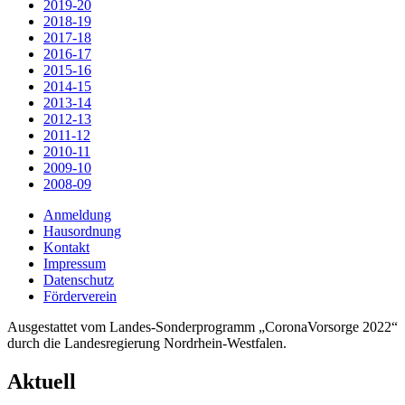
2019-20
2018-19
2017-18
2016-17
2015-16
2014-15
2013-14
2012-13
2011-12
2010-11
2009-10
2008-09
Anmeldung
Hausordnung
Kontakt
Impressum
Datenschutz
Förderverein
Ausgestattet vom Landes-Sonderprogramm „CoronaVorsorge 2022“
durch die Landesregierung Nordrhein-Westfalen.
Aktuell