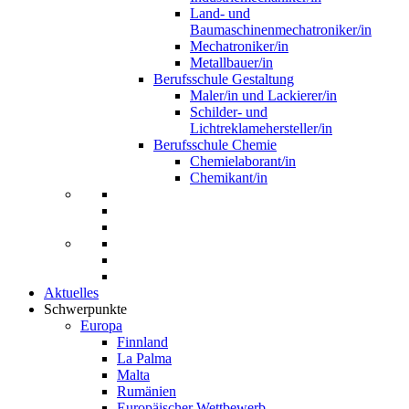
Land- und
Baumaschinenmechatroniker/in
Mechatroniker/in
Metallbauer/in
Berufsschule Gestaltung
Maler/in und Lackierer/in
Schilder- und
Lichtreklamehersteller/in
Berufsschule Chemie
Chemielaborant/in
Chemikant/in
Aktuelles
Schwerpunkte
Europa
Finnland
La Palma
Malta
Rumänien
Europäischer Wettbewerb