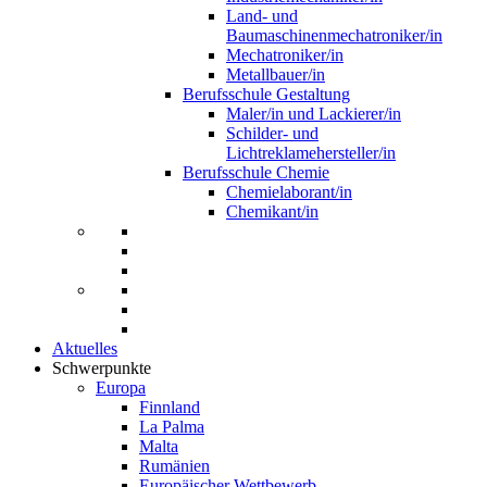
Land- und
Baumaschinenmechatroniker/in
Mechatroniker/in
Metallbauer/in
Berufsschule Gestaltung
Maler/in und Lackierer/in
Schilder- und
Lichtreklamehersteller/in
Berufsschule Chemie
Chemielaborant/in
Chemikant/in
Aktuelles
Schwerpunkte
Europa
Finnland
La Palma
Malta
Rumänien
Europäischer Wettbewerb