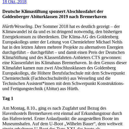
18 Okt.,2018
Deutsche Klimastiftung sponsert Abschlussfahrt der
Goldenberger Abiturklassen 2019 nach Bremerhaven
Hürth/Wesseling
. Der Sommer 2018 hat es deutlich gezeigt – der
Klimawandel ist da und es ist dringend notwendig, den bisherigen
Energiekonsum zu überdenken. Die Klima-AG des Goldenberg
Europakollegs unter der Leitung von Chemielehrer Michael Nehls
hat in den letzten Jahren mehrere Projekte zu alternativen Energien
durchgeführt – durchgeführt – und damit einen Preis der Deutschen
KlimaStiftung und des Klassenfahrten-Anbieters CTS gewonnen:
eine Klassenfahrt ins Klimahaus Bremerhaven. In den Genuss dieser
Klimafahrt kamen nun zwei Abschlussklassen des Goldenberg
Europakollegs, die Höhere Berufsfachschule mit dem Schwerpunkt
Chemietechnik (Fachhochschulreife) aus Wesseling und die
Technischen Assistent*innen mit dem Schwerpunkt Konstruktions-
und Fertigungstechnik (Abitur) aus Hürth.
Tag 1
Am Montag, 8.10., ging es nach Zugfahrt und Bezug des
Havenhostels Bremerhaven erst einmal auf Erkundungstour durch
das Hafenviertel. Erster Anlaufpunkt: die ausgestellten Boote im
Museumshafen. Auf dem U-Boot „Wilhelm Bauer“, dem weltweit
einzig erhaltenen U-Boot des Typs XXI, das heute als