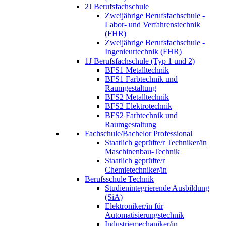
2J Berufsfachschule
Zweijährige Berufsfachschule -
Labor- und Verfahrenstechnik
(FHR)
Zweijährige Berufsfachschule -
Ingenieurtechnik (FHR)
1J Berufsfachschule (Typ 1 und 2)
BFS1 Metalltechnik
BFS1 Farbtechnik und
Raumgestaltung
BFS2 Metalltechnik
BFS2 Elektrotechnik
BFS2 Farbtechnik und
Raumgestaltung
Fachschule/Bachelor Professional
Staatlich geprüfte/r Techniker/in
Maschinenbau-Technik
Staatlich geprüfte/r
Chemietechniker/in
Berufsschule Technik
Studienintegrierende Ausbildung
(SiA)
Elektroniker/in für
Automatisierungstechnik
Industriemechaniker/in