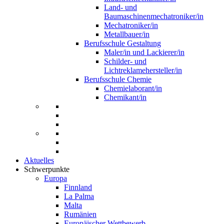
Land- und
Baumaschinenmechatroniker/in
Mechatroniker/in
Metallbauer/in
Berufsschule Gestaltung
Maler/in und Lackierer/in
Schilder- und
Lichtreklamehersteller/in
Berufsschule Chemie
Chemielaborant/in
Chemikant/in
Aktuelles
Schwerpunkte
Europa
Finnland
La Palma
Malta
Rumänien
Europäischer Wettbewerb