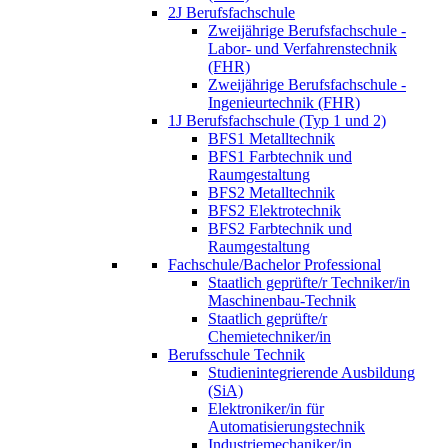
2J Berufsfachschule
Zweijährige Berufsfachschule -
Labor- und Verfahrenstechnik
(FHR)
Zweijährige Berufsfachschule -
Ingenieurtechnik (FHR)
1J Berufsfachschule (Typ 1 und 2)
BFS1 Metalltechnik
BFS1 Farbtechnik und
Raumgestaltung
BFS2 Metalltechnik
BFS2 Elektrotechnik
BFS2 Farbtechnik und
Raumgestaltung
Fachschule/Bachelor Professional
Staatlich geprüfte/r Techniker/in
Maschinenbau-Technik
Staatlich geprüfte/r
Chemietechniker/in
Berufsschule Technik
Studienintegrierende Ausbildung
(SiA)
Elektroniker/in für
Automatisierungstechnik
Industriemechaniker/in